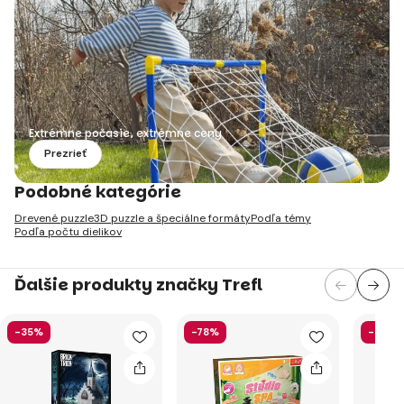
Extrémne počasie, extrémne ceny
Prezrieť
Podobné kategórie
Drevené puzzle
3D puzzle a špeciálne formáty
Podľa témy
Podľa počtu dielikov
Ďalšie produkty značky Trefl
-35%
-78%
-47%