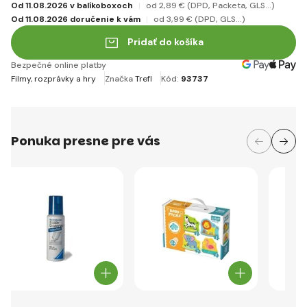
Od 11.08.2026 v balíkoboxoch
od 2
,89 €
(DPD, Packeta, GLS...)
Od 11.08.2026 doručenie k vám
od 3
,99 €
(DPD, GLS...)
Pridať do košíka
Bezpečné online platby
Filmy, rozprávky a hry
Značka
Trefl
Kód:
93737
Ponuka presne pre vás