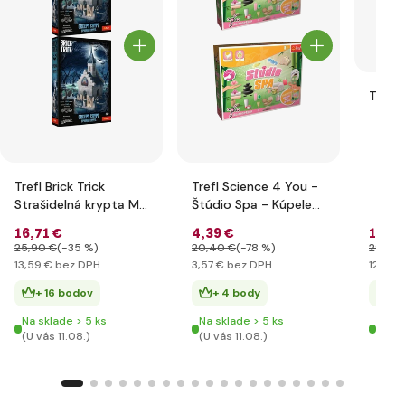
Trefl
Trefl Brick Trick
Trefl Science 4 You -
Strašidelná krypta M
Štúdio Spa - Kúpele
190 dielov
SK
16
,71 €
4
,39 €
15
,84
25
,90 €
(-35 %)
20
,40 €
(-78 %)
29
,90
13
,59 €
bez DPH
3
,57 €
bez DPH
12
,87 €
+ 16 bodov
+ 4 body
+ 
Na sklade > 5 ks
Na sklade > 5 ks
Na sk
(U vás 11.08.)
(U vás 11.08.)
(U vá