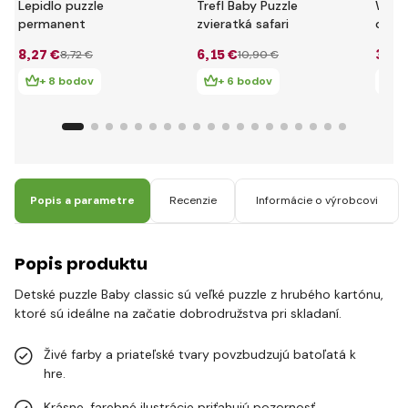
Lepidlo puzzle
Trefl Baby Puzzle
Wood
permanent
zvieratká safari
obráz
sa a 
8
,27 €
6
,15 €
30
,8
8
,72 €
10
,90 €
+ 8 bodov
+ 6 bodov
+
Popis a parametre
Recenzie
Informácie o výrobcovi
Popis produktu
Detské puzzle Baby classic sú veľké puzzle z hrubého kartónu,
ktoré sú ideálne na začatie dobrodružstva pri skladaní.
Živé farby a priateľské tvary povzbudzujú batoľatá k
hre.
Krásne, farebné ilustrácie priťahujú pozornosť