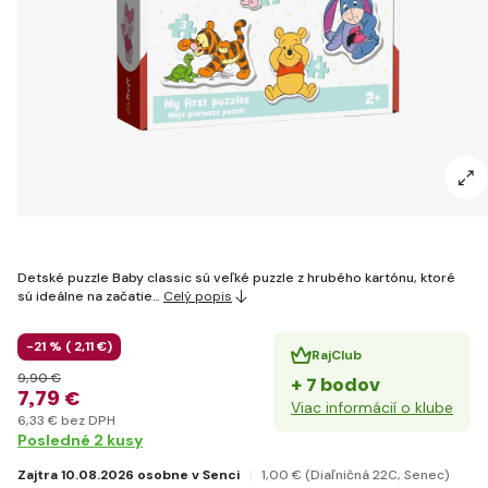
Detské puzzle Baby classic sú veľké puzzle z hrubého kartónu, ktoré
sú ideálne na začatie…
Celý popis
-21 % (
2
,11 €
)
RajClub
9
,90 €
+ 7 bodov
7
,79 €
Viac informácií o klube
6
,33 €
bez DPH
Posledné 2 kusy
Zajtra 10.08.2026 osobne v Senci
1
,00 €
(Diaľničná 22C, Senec)