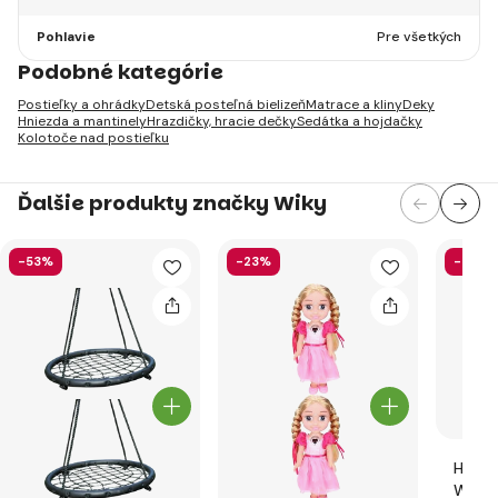
Pohlavie
Pre všetkých
Podobné kategórie
Postieľky a ohrádky
Detská posteľná bielizeň
Matrace a kliny
Deky
Hniezda a mantinely
Hrazdičky, hracie dečky
Sedátka a hojdačky
Kolotoče nad postieľku
Ďalšie produkty značky Wiky
-53%
-23%
-37%
Hovor
Wikto