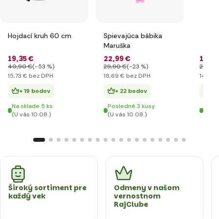
Hojdací kruh 60 cm
Spievajúca bábika
Maruška
19
,35 €
22
,99 €
17
,59
40
,90 €
(-53 %)
29
,90 €
(-23 %)
27
,90 
15
,73 €
bez DPH
18
,69 €
bez DPH
14
,30 
+ 19 bodov
+ 22 bodov
+ 
Na sklade 5 ks
Posledné 3 kusy
Posl
(U vás 10.08.)
(U vás 10.08.)
(U vá
Široký sortiment pre
Odmeny v našom
každý vek
vernostnom
RajClube