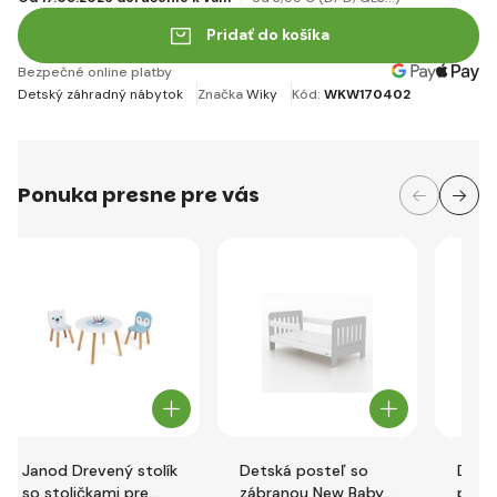
Pridať do košíka
Bezpečné online platby
Detský záhradný nábytok
Značka
Wiky
Kód:
WKW170402
Ponuka presne pre vás
Janod Drevený stolík
Detská posteľ so
Detsk
so stoličkami pre
zábranou New Baby
poho