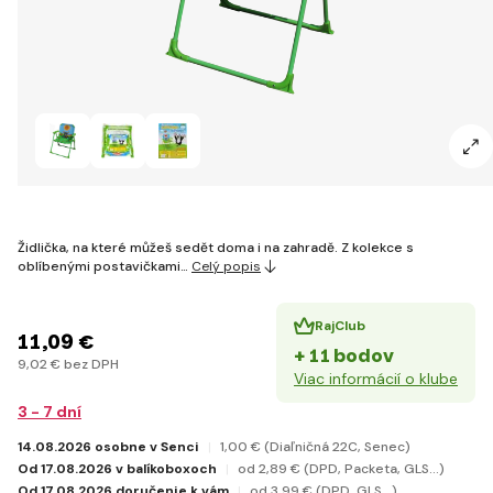
Židlička, na které můžeš sedět doma i na zahradě. Z kolekce s
oblíbenými postavičkami…
Celý popis
RajClub
11
,09 €
+ 11 bodov
9
,02 €
bez DPH
Viac informácií o klube
3 - 7 dní
14.08.2026 osobne v Senci
1
,00 €
(Diaľničná 22C, Senec)
Od 17.08.2026 v balíkoboxoch
od 2
,89 €
(DPD, Packeta, GLS...)
Od 17.08.2026 doručenie k vám
od 3
,99 €
(DPD, GLS...)