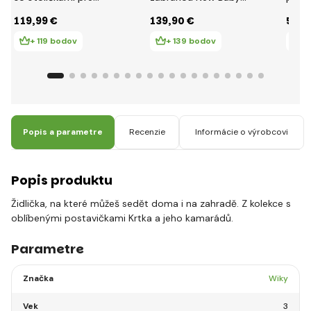
deti
ERIK 140x70 cm
Dino
119
,99 €
139
,90 €
58
,3
bielo-sivá
+ 119 bodov
+ 139 bodov
+
Popis a parametre
Recenzie
Informácie o výrobcovi
Popis produktu
Židlička, na které můžeš sedět doma i na zahradě. Z kolekce s
oblíbenými postavičkami Krtka a jeho kamarádů.
Parametre
Značka
Wiky
Vek
3