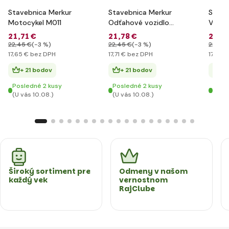
Stavebnica Merkur
Stavebnica Merkur
Stave
Motocykel M011
Odťahové vozidlo
Vrtul
M012
21
,71 €
21
,78 €
21
,0
22
,45 €
(-3 %)
22
,45 €
(-3 %)
22
,45 
17
,65 €
bez DPH
17
,71 €
bez DPH
17
,07 €
+ 21 bodov
+ 21 bodov
+ 
Posledné 2 kusy
Posledné 2 kusy
Posl
(U vás 10.08.)
(U vás 10.08.)
(U vá
Široký sortiment pre
Odmeny v našom
každý vek
vernostnom
RajClube