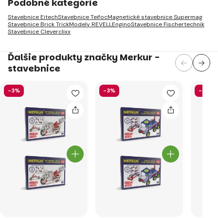
Podobné kategórie
Stavebnice Eitech
Stavebnice Teifoc
Magnetické stavebnice Supermag
Stavebnice Brick Trick
Modely REVELL
Engino
Stavebnice Fischertechnik
Stavebnice Cleverclixx
Ďalšie produkty značky Merkur -
stavebnice
-3%
-3%
-6%