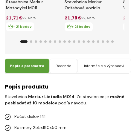
Stavebnica Merkur
Stavebnica Merkur
Stav
Motocykel M011
Odťahové vozidlo
Vrtul
M012
21
,71 €
21
,78 €
21
,0
22
,45 €
22
,45 €
+ 21 bodov
+ 21 bodov
+ 
Popis a parametre
Recenzie
Informácie o výrobcovi
Popis produktu
Stavebnica
Merkur Lietadlo M014
. Zo stavebnice je
možné
poskladať až
10 modelov
podľa návodu.
Počet dielov 141
Rozmery 255x180x50 mm