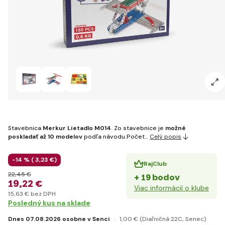
Stavebnica
Merkur Lietadlo M014
. Zo stavebnice je
možné
poskladať až
10 modelov
podľa návodu.Počet…
Celý popis
-14 % (
3
,23 €
)
RajClub
22
,45 €
+ 19 bodov
19
,22 €
Viac informácií o klube
15
,63 €
bez DPH
Posledný kus na sklade
Dnes 07.08.2026 osobne v Senci
1
,00 €
(Diaľničná 22C, Senec)