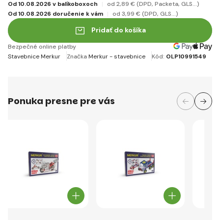
Od 10.08.2026 v balíkoboxoch
od 2
,89 €
(DPD, Packeta, GLS...)
Od 10.08.2026 doručenie k vám
od 3
,99 €
(DPD, GLS...)
Pridať do košíka
Bezpečné online platby
Stavebnice Merkur
Značka
Merkur - stavebnice
Kód:
OLP10991549
Ponuka presne pre vás