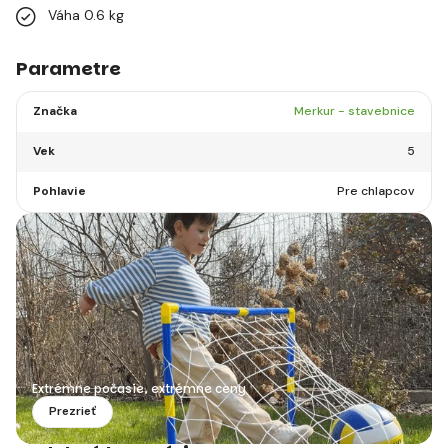
Váha 0.6 kg
Parametre
Značka
Merkur - stavebnice
Vek
5
Pohlavie
Pre chlapcov
Extrémne počasie, extrémne ceny
Prezrieť