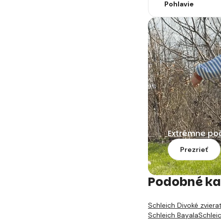
Pohlavie
Extrémne po
Prezrieť
Podobné ka
Schleich Divoké zviera
Schleich Bayala
Schlei