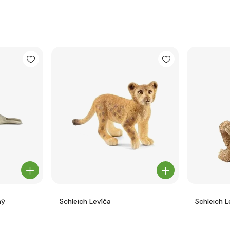
ný
Schleich Levíča
Schleich 