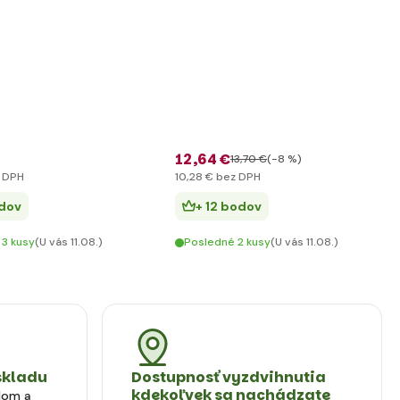
12
,64 €
13
,70 €
(-8 %)
 DPH
10
,28 €
bez DPH
odov
+ 12 bodov
 3 kusy
(U vás 11.08.)
Posledné 2 kusy
(U vás 11.08.)
skladu
Dostupnosť vyzdvihnutia
kdekoľvek sa nachádzate
dom a