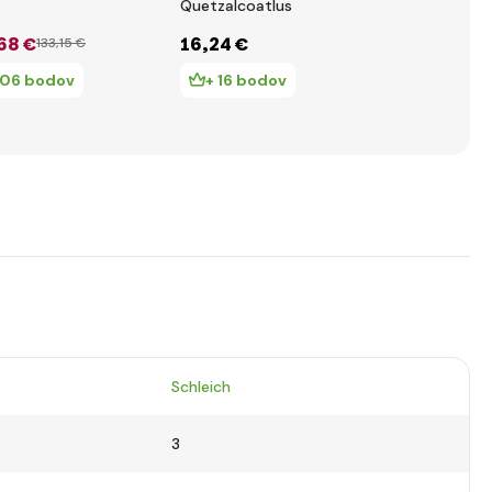
Quetzalcoatlus
68 €
16
,24 €
16
,32 €
133
,15 €
106 bodov
+ 16 bodov
+ 16 bo
Schleich
3