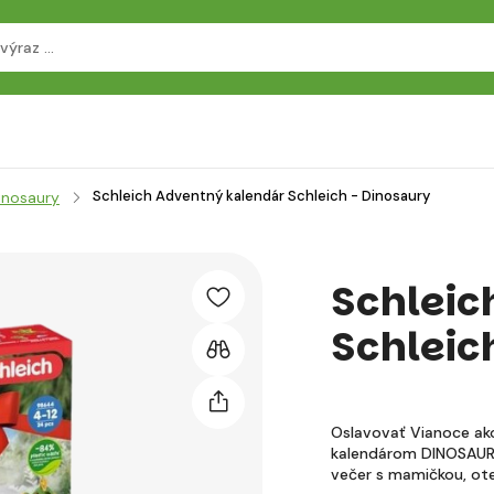
Schleich Adventný kalendár Schleich - Dinosaury
inosaury
Schleic
Schleic
Oslavovať Vianoce ako
kalendárom DINOSAURS
večer s mamičkou, o