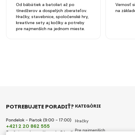
Od bábätiek a batoliat až po
Vernosť 
tínedžerov a dospelých zberateľov.
na základ
Hračky, stavebnice, spoločenské hry,
kreatívne sety aj kočíky a potreby
pre najmenších na jednom mieste.
POTREBUJETE PORADIŤ?
KATEGÓRIE
Pondelok - Piatok (9:00 - 17:00)
Hračky
+421 2 20 862 555
Pre najmenších
Zvyčajne odpovedáme do 8 hodín