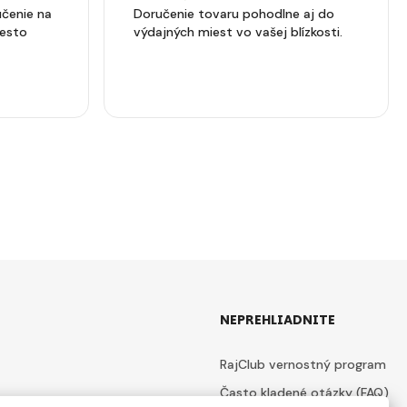
čenie na
Doručenie tovaru pohodlne aj do
iesto
výdajných miest vo vašej blízkosti.
NEPREHLIADNITE
RajClub vernostný program
Často kladené otázky (FAQ)