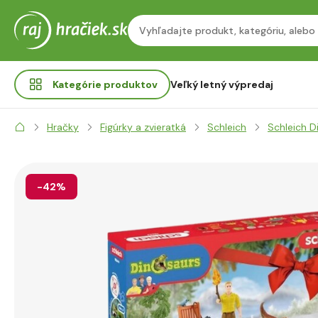
Kategórie
produktov
Veľký letný výpredaj
Hračky
Figúrky a zvieratká
Schleich
Schleich D
-42%