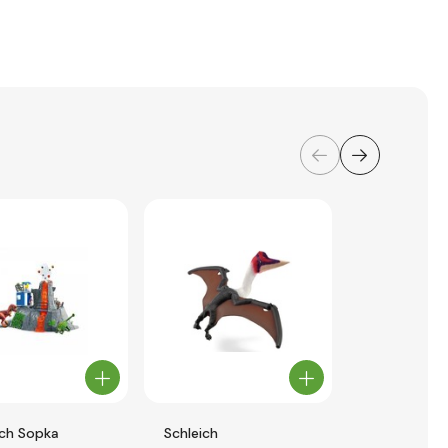
ich Sopka
Schleich
Schleich St