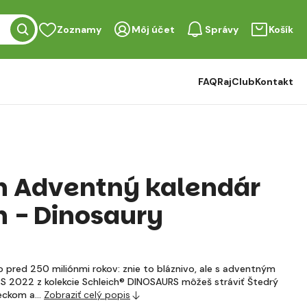
Zoznamy
Môj účet
Správy
Košík
FAQ
RajClub
Kontakt
h Adventný kalendár
h - Dinosaury
 pred 250 miliónmi rokov: znie to bláznivo, ale s adventným
 2022 z kolekcie Schleich® DINOSAURS môžeš stráviť Štedrý
teckom a…
Zobraziť celý popis