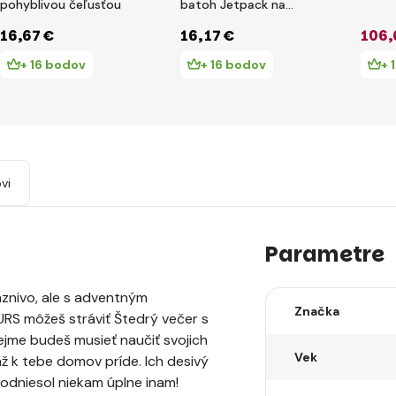
pohyblivou čeľusťou
batoh Jetpack na
prenasledovanie
16
,67 €
16
,17 €
106
,
+ 16 bodov
+ 16 bodov
+ 
vi
Parametre
áznivo, ale s adventným
Značka
RS môžeš stráviť Štedrý večer s
me budeš musieť naučiť svojich
Vek
 až k tebe domov príde. Ich desivý
 odniesol niekam úplne inam!