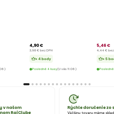
4
,90 €
5
,46 €
3
,98 €
bez DPH
4
,44 €
bez
+ 4 body
+ 5 b
.08.)
Posledné 4 kusy
(U vás 11.08.)
Posledné
 v našom
Rýchle doručenie zo 
tnom RajClube
Väčšinu tovaru máme skla