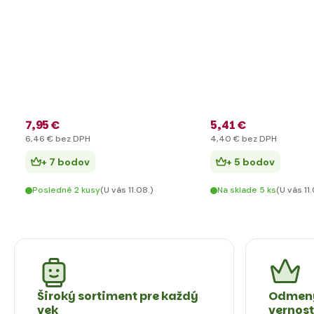
7
,95 €
5
,41 €
6
,46 €
bez DPH
4
,40 €
bez DPH
+ 7 bodov
+ 5 bodov
Posledné 2 kusy
(U vás 11.08.)
Na sklade 5 ks
(U vás 11
Široký sortiment pre každý
Odmeny
vek
vernos