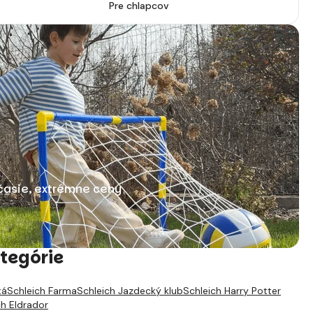
Pre chlapcov
časie, extrémne ceny
tegórie
tá
Schleich Farma
Schleich Jazdecký klub
Schleich Harry Potter
ch Eldrador