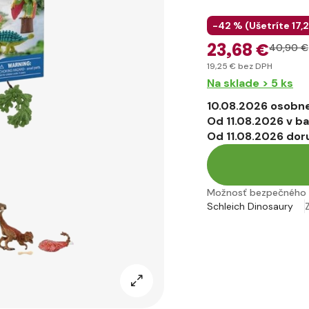
-42 % (
Ušetríte
17
,
23
,68 €
40
,90 €
19
,25 €
bez DPH
Na sklade > 5 ks
10.08.2026 osobne
Od 11.08.2026 v b
Od 11.08.2026 dor
Možnosť bezpečného 
Schleich Dinosaury