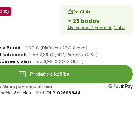
22 €
)
RajClub
+ 23 bodov
Ako sa stať členom RajClubu
 v Senci
1
,00 €
(Diaľničná 22C, Senec)
alíkoboxoch
od 2
,89 €
(DPD, Packeta, GLS...)
učenie k vám
od 3
,99 €
(DPD, GLS...)
Pridať do košíka
nákupu pomocou platieb
Značka
Schleich
Kód:
OLP102698644