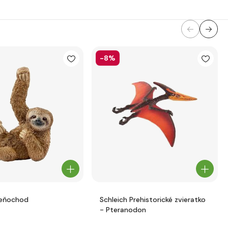
-8%
Leňochod
Schleich Prehistorické zvieratko
- Pteranodon