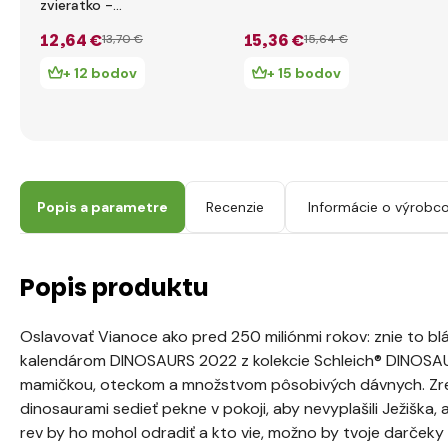
zvieratko -
Pteranodon
12
,64 €
15
,36 €
13
,70 €
15
,64 €
+ 12 bodov
+ 15 bodov
Popis a parametre
Recenzie
Informácie o výrobco
Popis produktu
Oslavovať Vianoce ako pred 250 miliónmi rokov: znie to bl
kalendárom DINOSAURS 2022 z kolekcie Schleich® DINOSAU
mamičkou, oteckom a množstvom pôsobivých dávnych. Zrej
dinosaurami sedieť pekne v pokoji, aby nevyplašili Ježiška,
rev by ho mohol odradiť a kto vie, možno by tvoje darčeky