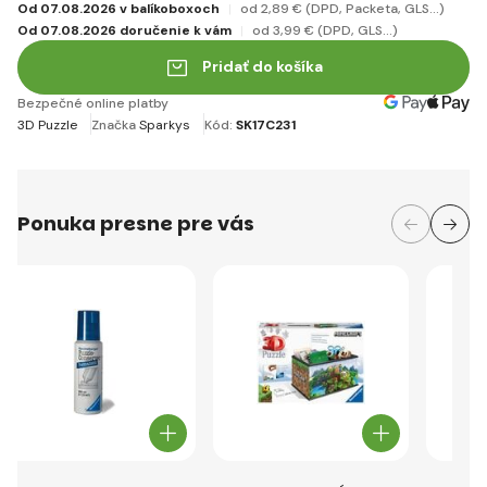
Od 07.08.2026 v balíkoboxoch
od 2
,89 €
(DPD, Packeta, GLS...)
Od 07.08.2026 doručenie k vám
od 3
,99 €
(DPD, GLS...)
Pridať do košíka
Bezpečné online platby
3D Puzzle
Značka
Sparkys
Kód:
SK17C231
Ponuka presne pre vás