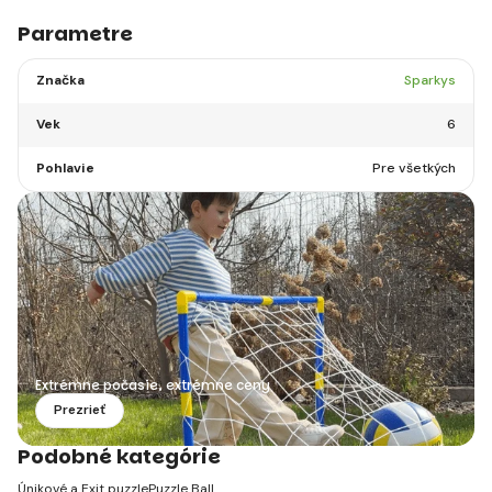
Parametre
Značka
Sparkys
Vek
6
Pohlavie
Pre všetkých
Extrémne počasie, extrémne ceny
Prezrieť
Podobné kategórie
Únikové a Exit puzzle
Puzzle Ball