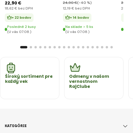
zvukm
22
,90 €
24
,90 €
(-40 %)
30
,65
18
,62 €
bez DPH
12
,19 €
bez DPH
20
,03
+ 22 bodov
+ 14 bodov
+ 
Posledné 2 kusy
Na sklade > 5 ks
Posl
(U vás 07.08.)
(U vás 07.08.)
(U vá
Široký sortiment pre
Odmeny v našom
každý vek
vernostnom
RajClube
KATEGÓRIE