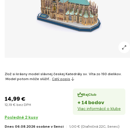
Zlož si krásny model slávnej českej Katedrály sv. Víta zo 193 dielikov.
Model potom môže slúžiť…
Celý popis
RajClub
14
,99 €
+ 14 bodov
12
,19 €
bez DPH
Viac informácií o klube
Posledné 2 kusy
Dnes 06.08.2026 osobne v Senci
1
,00 €
(Diaľničná 22C, Senec)