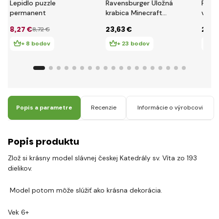
Lepidlo puzzle
Ravensburger Úložná
Puzzl
permanent
krabica Minecraft
veža 
216 dielikov
dieli
8
,27 €
23
,63 €
29
,6
8
,72 €
+ 8 bodov
+ 23 bodov
+
Popis a parametre
Recenzie
Informácie o výrobcovi
Popis produktu
Zlož si krásny model slávnej českej Katedrály sv. Víta zo 193
dielikov.
Model potom môže slúžiť ako krásna dekorácia.
Vek 6+