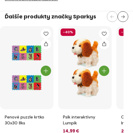
Ďalšie produkty značky Sparkys
-40%
-20%
Penové puzzle krtko
Psík interaktívny
Cleme
30x30 8ks
Lumpík
Intera
medve
14
,99 €
24
,6