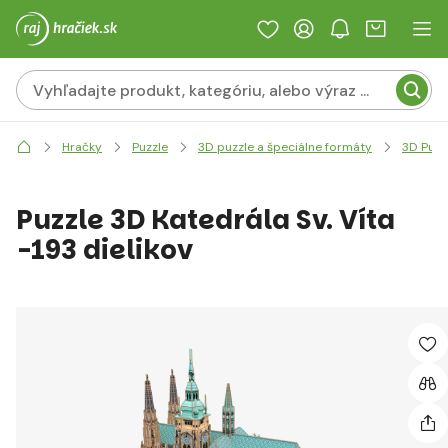
Hračky
Puzzle
3D puzzle a špeciálne formáty
3D Puzz
Puzzle 3D Katedrála Sv. Víta
-193 dielikov