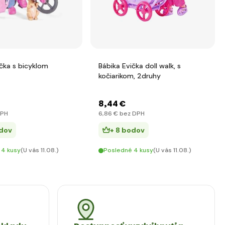
ička s bicyklom
Bábika Evička doll walk, s
kočiarikom, 2druhy
8
,44 €
DPH
6
,86 €
bez DPH
odov
+ 8 bodov
 4 kusy
(U vás 11.08.)
Posledné 4 kusy
(U vás 11.08.)