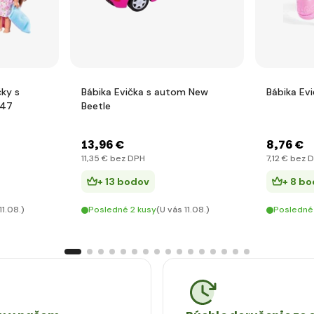
ky s
Bábika Evička s autom New
Bábika Ev
847
Beetle
13
,96 €
8
,76 €
11
,35 €
bez DPH
7
,12 €
bez 
+ 13 bodov
+ 8 b
11.08.)
Posledné 2 kusy
(U vás 11.08.)
Posledné