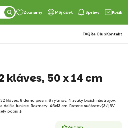
Zoznamy
Môj účet
Správy
Košík
FAQ
RajClub
Kontakt
2 kláves, 50 x 14 cm
 32 kláves, 8 demo piesni, 6 rytmov, 4 zvuky bicích nástrojov,
a dalšie funkcie. Rozmery: 45x13 cm. Baterie sučástov(3x1,5V
celý popis
RajClub