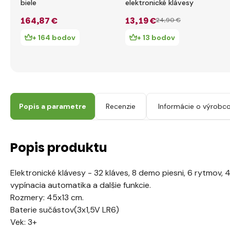
biele
elektronické klávesy
164
,87 €
13
,19 €
24
,90 €
+ 164 bodov
+ 13 bodov
Popis a parametre
Recenzie
Informácie o výrobco
Popis produktu
Elektronické klávesy - 32 kláves, 8 demo piesni, 6 rytmov, 4
vypínacia automatika a dalšie funkcie.
Rozmery: 45x13 cm.
Baterie sučástov(3x1,5V LR6)
Vek: 3+