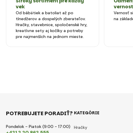
Široký sortiment pre každý
Odmeny
vek
vernos
Od bábätiek a batoliat až po
Vernosť 
tínedžerov a dospelých zberateľov.
na základ
Hračky, stavebnice, spoločenské hry,
kreatívne sety aj kočíky a potreby
pre najmenších na jednom mieste.
POTREBUJETE PORADIŤ?
KATEGÓRIE
Pondelok - Piatok (9:00 - 17:00)
Hračky
+421 2 20 862 555