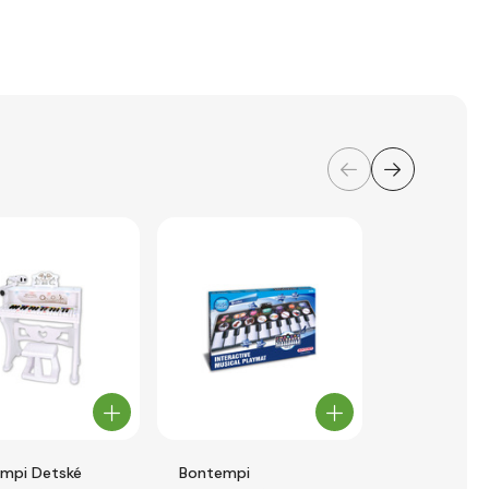
mpi Detské
Bontempi
Bontempi Di