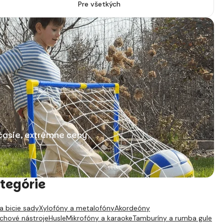
Pre všetkých
časie, extrémne ceny
tegórie
a bicie sady
Xylofóny a metalofóny
Akordeóny
ychové nástroje
Husle
Mikrofóny a karaoke
Tamburíny a rumba gule