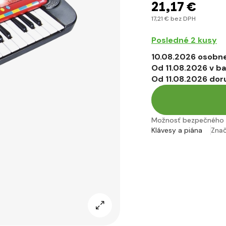
21
,17 €
17
,21 €
bez DPH
Posledné 2 kusy
10.08.2026 osobne
Od 11.08.2026 v b
Od 11.08.2026 dor
Možnosť bezpečného 
Klávesy a piána
Zna