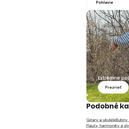
Pohlavie
Extrémne po
Prezrieť
Podobné ka
Gitary a ukulele
Bubny 
Flauty, harmoniky a d