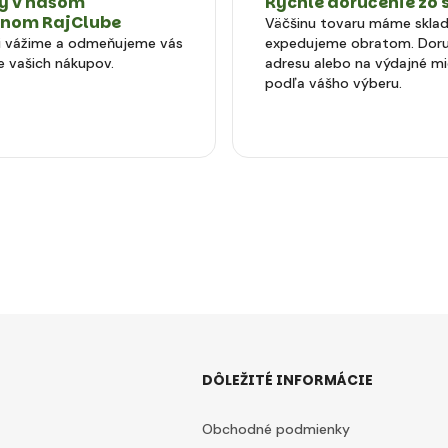
 v našom
Rýchle doručenie zo 
tnom RajClube
Väčšinu tovaru máme skla
si vážime a odmeňujeme vás
expedujeme obratom. Doru
e vašich nákupov.
adresu alebo na výdajné m
podľa vášho výberu.
DÔLEŽITÉ INFORMÁCIE
Obchodné podmienky