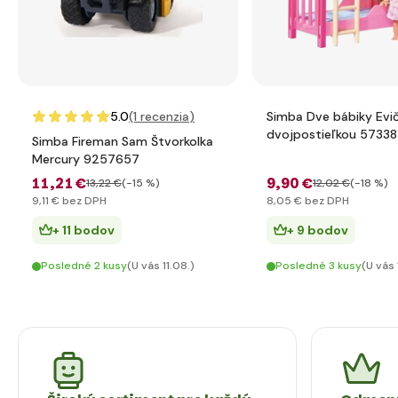
5.0
(1
recenzia
)
Simba Dve bábiky Evič
dvojpostieľkou 5733
Simba Fireman Sam Štvorkolka
Mercury 9257657
11
,21 €
9
,90 €
13
,22 €
(-15 %)
12
,02 €
(-18 %)
9
,11 €
bez DPH
8
,05 €
bez DPH
+ 11 bodov
+ 9 bodov
Posledné 2 kusy
(U vás 11.08.)
Posledné 3 kusy
(U vás 