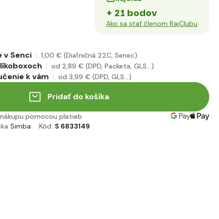
+ 21 bodov
Ako sa stať členom RajClubu
 v Senci
1
,00 €
(Diaľničná 22C, Senec)
alíkoboxoch
od 2
,89 €
(DPD, Packeta, GLS...)
učenie k vám
od 3
,99 €
(DPD, GLS...)
Pridať do košíka
nákupu pomocou platieb
čka
Simba
Kód:
S 6833149