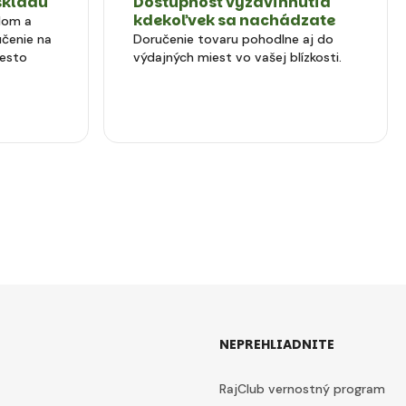
skladu
Dostupnosť vyzdvihnutia
kdekoľvek sa nachádzate
dom a
čenie na
Doručenie tovaru pohodlne aj do
iesto
výdajných miest vo vašej blízkosti.
NEPREHLIADNITE
RajClub vernostný program