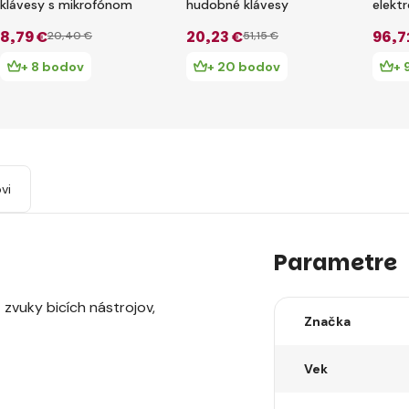
klávesy s mikrofónom
hudobné klávesy
elekt
stolič
8
,79 €
20
,23 €
96
,7
20
,40 €
51
,15 €
Bluet
+ 8 bodov
+ 20 bodov
+ 
vi
Parametre
 zvuky bicích nástrojov,
Značka
Vek