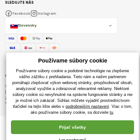
SLEDUJTE NÁS
Facebook
Instagram
Slovensky
© 2018 - 2026 RajHraciek.sk, Všetky práva vyhradené
Táto stránka je chránená pomocou reCAPTCHA a uplatňujú sa
Pravidlá ochrany osobných údajov
spoločnosti Google a ich
Zmluvné podmienky
.
Tvorba výkonných internetových obchodov od
RIESENIA