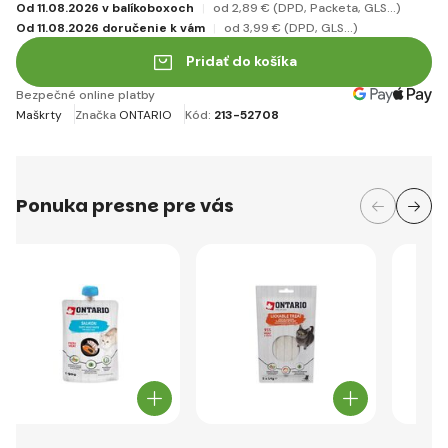
Od 11.08.2026 v balíkoboxoch
od 2
,89 €
(DPD, Packeta, GLS...)
Od 11.08.2026 doručenie k vám
od 3
,99 €
(DPD, GLS...)
Pridať do košíka
Bezpečné online platby
Maškrty
Značka
ONTARIO
Kód:
213-52708
Ponuka presne pre vás