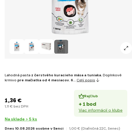
+1
Lahodná pasta
z čerstvého kuracieho mäsa a tuniaka.
Doplnkové
krmivo
pre mačiatka od 4 mesiacov.
6…
Celý popis
RajClub
1
,36 €
+ 1 bod
1
,11 €
bez DPH
Viac informácií o klube
Na sklade > 5 ks
Dnes 10.08.2026 osobne v Senci
1
,00 €
(Diaľničná 22C, Senec)