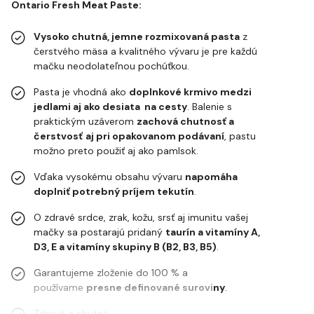
Ontario Fresh Meat Paste:
Vysoko chutná, jemne rozmixovaná pasta
z
čerstvého mäsa a kvalitného vývaru je pre každú
mačku neodolateľnou pochúťkou.
Pasta je vhodná ako
doplnkové krmivo medzi
jedlami aj ako desiata na cesty
. Balenie s
praktickým uzáverom
zachová chutnosť a
čerstvosť
aj pri opakovanom podávaní
, pastu
možno preto použiť aj ako pamlsok.
Vďaka vysokému obsahu vývaru
napomáha
doplniť potrebný príjem tekutín
.
O zdravé srdce, zrak, kožu, srsť aj imunitu vašej
mačky sa postarajú pridaný
taurín a vitamíny A,
D3, E a vitamíny skupiny B (B2, B3, B5)
.
Garantujeme zloženie do 100 % a
používame
presne definované suroviny
.
Zdravá a chutná…