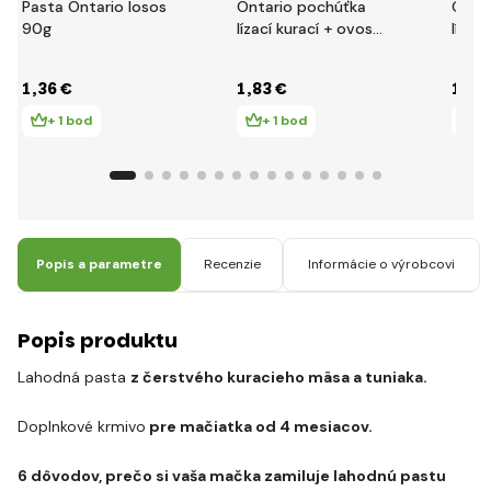
Pasta Ontario losos
Ontario pochúťka
Onta
90g
lízací kurací + ovos
lízací
5x14g
mult
5x14
1
,36 €
1
,83 €
1
,71
+ 1 bod
+ 1 bod
+ 
Popis a parametre
Recenzie
Informácie o výrobcovi
Popis produktu
Lahodná pasta
z čerstvého kuracieho mäsa a tuniaka.
Doplnkové krmivo
pre mačiatka od 4 mesiacov.
6 dôvodov, prečo si vaša mačka zamiluje lahodnú pastu