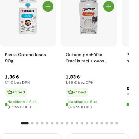
Pasta Ontario losos
Ontario pochúťka
Pochú
90g
lízací kurací + ovos
hoväd
5x14g
1
,36 €
1
,83 €
1
,11 €
bez DPH
1
,49 €
bez DPH
0
,73 
+ 1 bod
+ 1 bod
0
,59 €
Na sklade > 5 ks
Na sklade > 5 ks
Na sk
(U vás 11.08.)
(U vás 11.08.)
(U vá