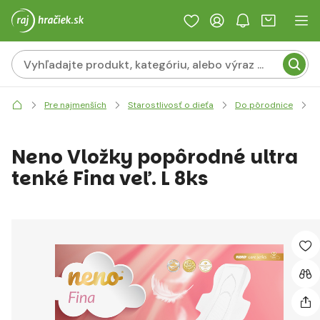
Pre najmenších
Starostlivosť o dieťa
Do pôrodnice
P
Neno Vložky popôrodné ultra
tenké Fina veľ. L 8ks