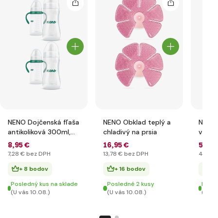
NENO Dojčenská fľaša
NENO Obklad teplý a
NENO 
antikoliková 300ml,
chladivý na prsia
vložk
6m+
Neno
8
,95 €
16
,95 €
5
,95 
7
,28 €
bez DPH
13
,78 €
bez DPH
4
,84 
+ 8 bodov
+ 16 bodov
+ 
Posledný kus na sklade
Posledné 2 kusy
Posle
(U vás 10.08.)
(U vás 10.08.)
(U vá