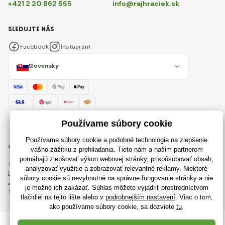
+421 2 20 862 555
info@rajhraciek.sk
SLEDUJTE NÁS
Facebook
Instagram
Slovensky
© 2018 - 2026 RajHraciek.sk, Všetky práva vyhradené
Táto stránka je chránená pomocou reCAPTCHA a uplatňujú sa
Pravidlá ochrany osobných údajov
spoločnosti Google a ich
Zmluvné podmienky
.
Tvorba výkonných internetových obchodov od
RIESENIA