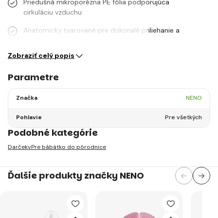
Priedušná mikroporézna PE fólia podporujúca
cirkuláciu vzduchu
Anatomicky tvarované pre dokonalé priliehanie a
fixáciu pri…
Zobraziť celý popis
Parametre
Značka
NENO
Pohlavie
Pre všetkých
Podobné kategórie
Darčeky
Pre bábätko do pôrodnice
Ďalšie produkty značky NENO