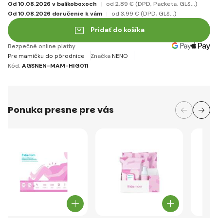
Od 10.08.2026 v balíkoboxoch
od 2
,89 €
(DPD, Packeta, GLS...)
Od 10.08.2026 doručenie k vám
od 3
,99 €
(DPD, GLS...)
Pridať do košíka
Bezpečné online platby
Pre mamičku do pôrodnice
Značka
NENO
Kód:
AGSNEN-MAM-HIG011
Ponuka presne pre vás