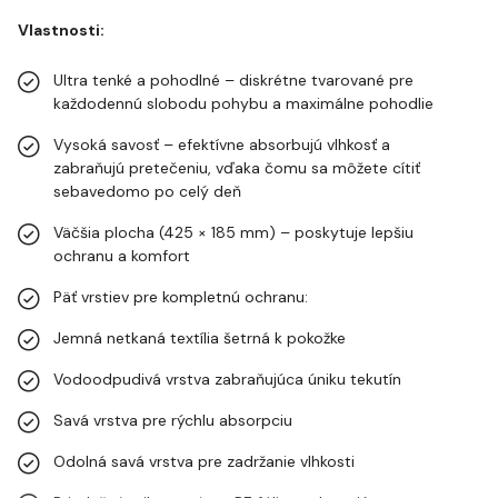
Vlastnosti:
Ultra tenké a pohodlné – diskrétne tvarované pre
každodennú slobodu pohybu a maximálne pohodlie
Vysoká savosť – efektívne absorbujú vlhkosť a
zabraňujú pretečeniu, vďaka čomu sa môžete cítiť
sebavedomo po celý deň
Väčšia plocha (425 × 185 mm) – poskytuje lepšiu
ochranu a komfort
Päť vrstiev pre kompletnú ochranu:
Jemná netkaná textília šetrná k pokožke
Vodoodpudivá vrstva zabraňujúca úniku tekutín
Savá vrstva pre rýchlu absorpciu
Odolná savá vrstva pre zadržanie vlhkosti