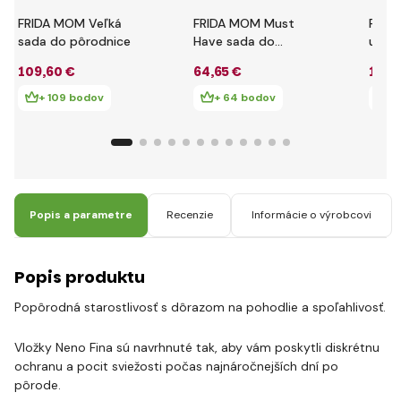
FRIDA MOM Veľká
FRIDA MOM Must
FRID
sada do pôrodnice
Have sada do
upoko
pôrodnice
výťaž
109
,60 €
64
,65 €
17
,9
hama
+ 109 bodov
+ 64 bodov
+ 
Popis a parametre
Recenzie
Informácie o výrobcovi
Popis produktu
Popôrodná starostlivosť s dôrazom na pohodlie a spoľahlivosť.
Vložky Neno Fina sú navrhnuté tak, aby vám poskytli diskrétnu
ochranu a pocit sviežosti počas najnáročnejších dní po
pôrode.