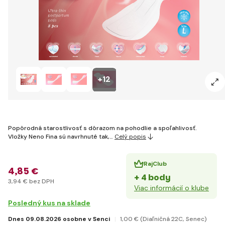
+12
Popôrodná starostlivosť s dôrazom na pohodlie a spoľahlivosť.
Vložky Neno Fina sú navrhnuté tak,…
Celý popis
RajClub
4
,85 €
+ 4 body
3
,94 €
bez DPH
Viac informácií o klube
Posledný kus na sklade
Dnes 09.08.2026 osobne v Senci
1
,00 €
(Diaľničná 22C, Senec)