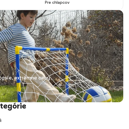
Pre chlapcov
časie, extrémne ceny
tegórie
á