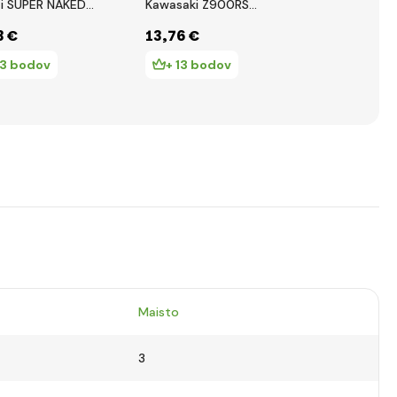
i SUPER NAKED
Kawasaki Z900RS
Kawasaki Z9
Café, 1:12
3 €
13
,76 €
13
,76 €
13 bodov
+ 13 bodov
+ 13 bo
Maisto
3