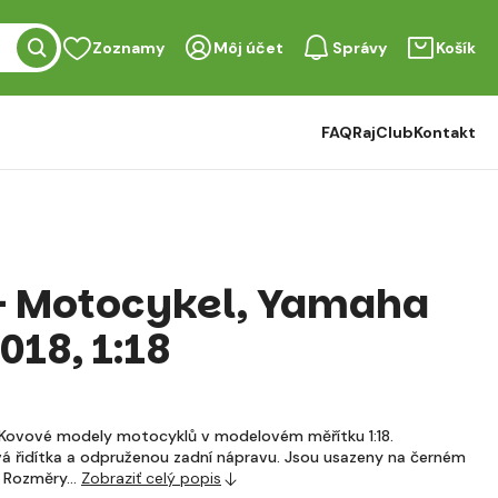
Zoznamy
Môj účet
Správy
Košík
FAQ
RajClub
Kontakt
- Motocykel, Yamaha
018, 1:18
ovové modely motocyklů v modelovém měřítku 1:18.
á řidítka a odpruženou zadní nápravu. Jsou usazeny na černém
. Rozměry…
Zobraziť celý popis