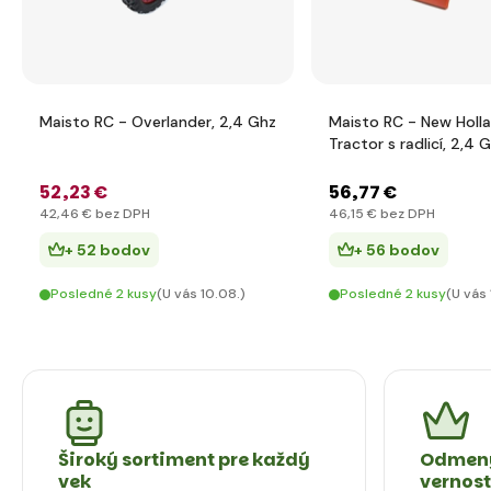
Maisto RC - Overlander, 2,4 Ghz
Maisto RC - New Holl
Tractor s radlicí, 2,4 
52
,23 €
56
,77 €
42
,46 €
bez DPH
46
,15 €
bez DPH
+ 52 bodov
+ 56 bodov
Posledné 2 kusy
(U vás 10.08.)
Posledné 2 kusy
(U vás 
Široký sortiment pre každý
Odmeny
vek
vernos