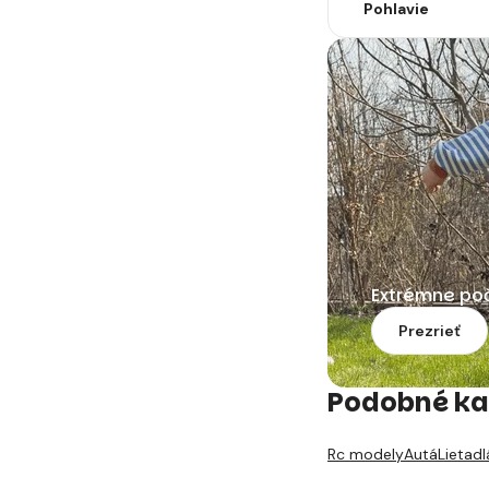
Pohlavie
Extrémne po
Prezrieť
Podobné ka
Rc modely
Autá
Lietadl