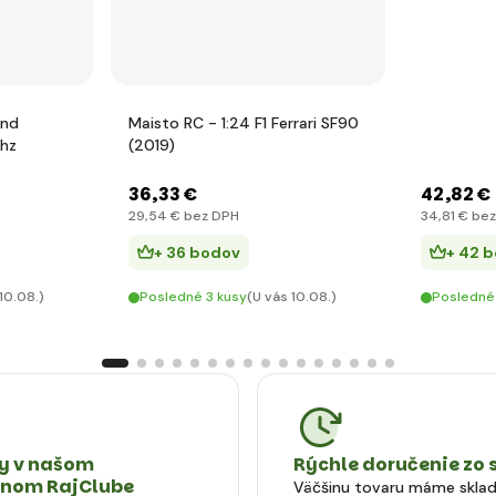
and
Maisto RC - 1:24 F1 Ferrari SF90
Ghz
(2019)
36
,33 €
42
,82 €
29
,54 €
bez DPH
34
,81 €
bez
+ 36 bodov
+ 42 
10.08.)
Posledné 3 kusy
(U vás 10.08.)
Posledné
 v našom
Rýchle doručenie zo 
tnom RajClube
Väčšinu tovaru máme skla