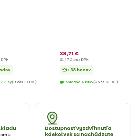
38
,71 €
 DPH
31
,47 €
bez DPH
bodov
+ 38 bodov
 2 kusy
(U vás 10.08.)
Posledné 4 kusy
(U vás 10.08.)
skladu
Dostupnosť vyzdvihnutia
kdekoľvek sa nachádzate
dom a