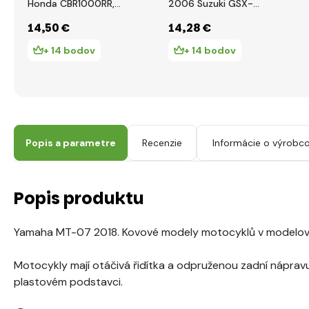
Honda CBR1000RR,
2006 Suzuki GSX-
1:12
R1000, 1:12
14
,50 €
14
,28 €
+ 14 bodov
+ 14 bodov
Popis a parametre
Recenzie
Informácie o výrobco
Popis produktu
Yamaha MT-07 2018. Kovové modely motocyklů v modelové
Motocykly mají otáčivá řidítka a odpruženou zadní nápra
plastovém podstavci.