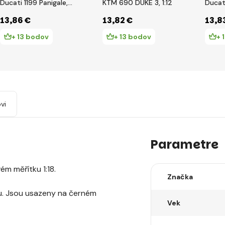
Ducati 1199 Panigale,
KTM 690 DUKE 3, 1:12
Ducat
1:12
S, 1:12
13
,86 €
13
,82 €
13
,8
+ 13 bodov
+ 13 bodov
+ 
vi
Parametre
m měřítku 1:18.
Značka
vu. Jsou usazeny na černém
Vek