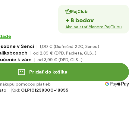
RajClub
+ 8 bodov
Ako sa stať členom RajClubu
klade
sobne v Senci
1
,00 €
(Diaľničná 22C, Senec)
alíkoboxoch
od 2
,89 €
(DPD, Packeta, GLS...)
ručenie k vám
od 3
,99 €
(DPD, GLS...)
Pridať do košíka
nákupu pomocou platieb
sto
Kód:
OLP101239300-18855