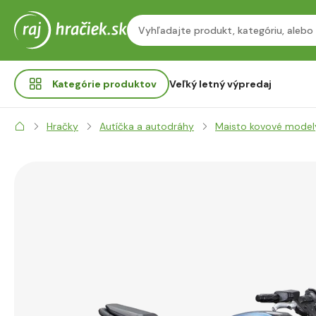
Kategórie
produktov
Veľký letný výpredaj
Hračky
Autíčka a autodráhy
Maisto kovové model