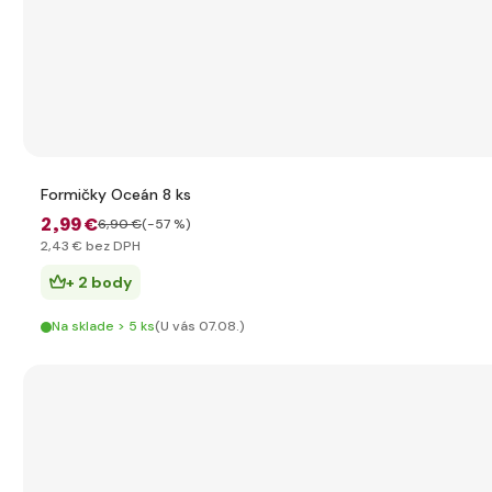
Formičky Oceán 8 ks
2
,99 €
6
,90 €
(-57 %)
2
,43 €
bez DPH
+ 2 body
Na sklade > 5 ks
(U vás 07.08.)