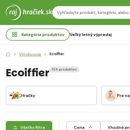
Kategórie
produktov
Veľký letný výpredaj
Ecoiffier
Výrobcovia
Ecoiffier
104 produktov
Hračky
Pre n
Všetky filtre
Cena
Vhodné pr