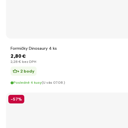
Formičky Dinosaury 4 ks
2
,80 €
2
,28 €
bez DPH
+ 2 body
Posledné 4 kusy
(U vás 07.08.)
-57%