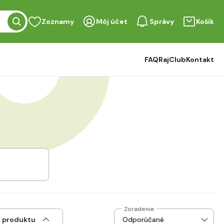
Zoznamy
Môj účet
Správy
Košík
FAQ
RajClub
Kontakt
Zoradenie
v produktu