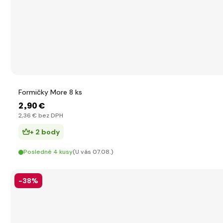
Formičky More 8 ks
2
,90 €
2
,36 €
bez DPH
+ 2 body
Posledné 4 kusy
(U vás 07.08.)
-38%