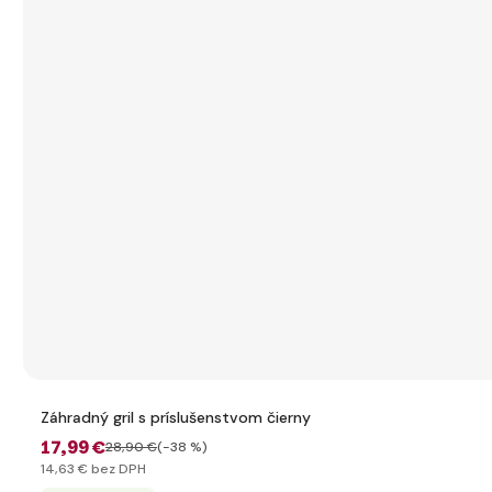
Záhradný gril s príslušenstvom čierny
17
,99 €
28
,90 €
(-38 %)
14
,63 €
bez DPH