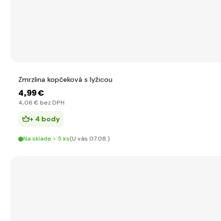
Zmrzlina kopčeková s lyžicou
4
,99 €
4
,06 €
bez DPH
+ 4 body
Na sklade > 5 ks
(U vás 07.08.)