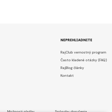
NEPREHLIADNITE
RajClub vernostný program
Často kladené otázky (FAQ)
RajBlog články
Kontakt
Možnosti platby
Spôsoby doručenia