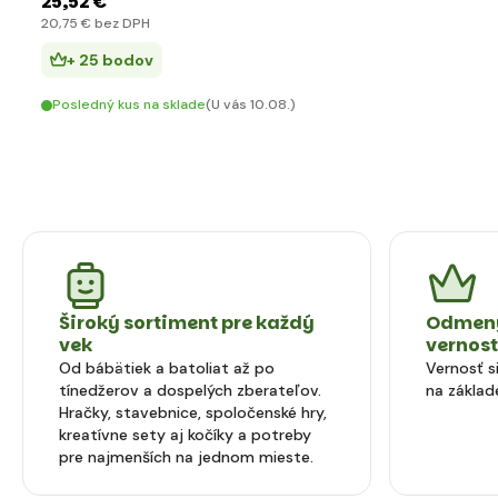
25
,52 €
20
,75 €
bez DPH
+ 25 bodov
Posledný kus na sklade
(U vás 10.08.)
Široký sortiment pre každý
Odmeny
vek
vernos
Od bábätiek a batoliat až po
Vernosť 
tínedžerov a dospelých zberateľov.
na základ
Hračky, stavebnice, spoločenské hry,
kreatívne sety aj kočíky a potreby
pre najmenších na jednom mieste.