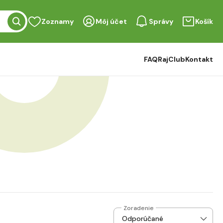
Zoznamy
Môj účet
Správy
Košík
FAQ
RajClub
Kontakt
Zoradenie