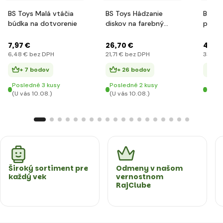
BS Toys Malá vtáčia
BS Toys Hádzanie
BS To
búdka na dotvorenie
diskov na farebný
padák
terč
7
,97 €
26
,70 €
40
,9
6
,48 €
bez DPH
21
,71 €
bez DPH
33
,25 
+ 7 bodov
+ 26 bodov
+ 
Posledné 3 kusy
Posledné 2 kusy
Posl
(U vás 10.08.)
(U vás 10.08.)
(U vá
Široký sortiment pre
Odmeny v našom
každý vek
vernostnom
RajClube