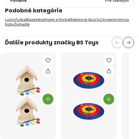
Pohlavie
Pre všetkých
Podobné kategórie
Lopty
Futbal
Basketbal
Hokej a florbal
Raketové športy
Chytanie hmyzu
Kolky
Švihadlá
Ďalšie produkty značky BS Toys