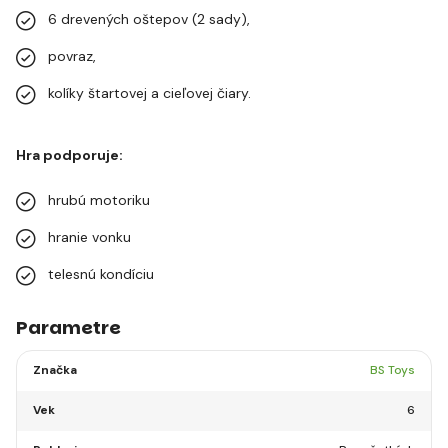
6 drevených oštepov (2 sady),
povraz,
kolíky štartovej a cieľovej čiary.
Hra podporuje:
hrubú motoriku
hranie vonku
telesnú kondíciu
Parametre
Značka
BS Toys
Vek
6