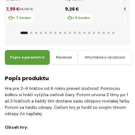
7
,99 €
9
,26 €
6
,99
14
,90 €
+ 7 bodov
+ 9 bodov
+
Popis a parametre
Recenzie
Informácie o výrobcovi
Popis produktu
Hra pre 2-6 hráčov od 6 rokov preverí zručnosť. Pomocou
kolíkov si hráči vytýčia cieľové čiary. Potom utvoria 2 tímy po 1
až 3 hráčoch a každý tím dostane sadu oštepov rovnakej farby.
Potom sa hádžu oštepy. Cieľom hry je hodiť so svojim tímom
oštepy čo najďalej.
Obsah hry: