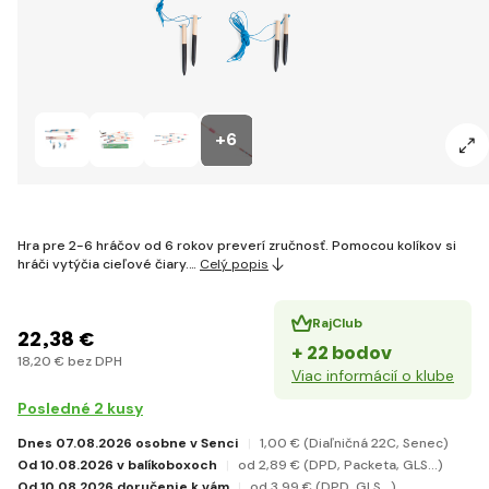
+6
Hra pre 2-6 hráčov od 6 rokov preverí zručnosť. Pomocou kolíkov si
hráči vytýčia cieľové čiary.…
Celý popis
RajClub
22
,38 €
+ 22 bodov
18
,20 €
bez DPH
Viac informácií o klube
Posledné 2 kusy
Dnes 07.08.2026 osobne v Senci
1
,00 €
(Diaľničná 22C, Senec)
Od 10.08.2026 v balíkoboxoch
od 2
,89 €
(DPD, Packeta, GLS...)
Od 10.08.2026 doručenie k vám
od 3
,99 €
(DPD, GLS...)