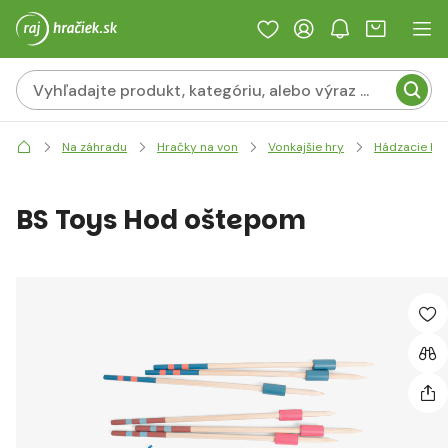
Na záhradu
Hračky na von
Vonkajšie hry
Hádzacie hr
BS Toys Hod oštepom