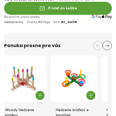
Pridať do košíka
Bezpečné online platby
Hádzacie hry
Značka
BS Toys
Kód:
BS_GA518
Ponuka presne pre vás
Woody Hádzanie
Hádzanie krúžkov a
Hádza
krúžkov
loptičiek
kríž 