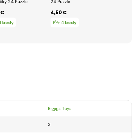
očky 24 Puzzle
24 Puzzle
Puzzle
 €
4
,50 €
6
,07 €
4 body
+ 4 body
+ 6 bod
Bigjigs Toys
3