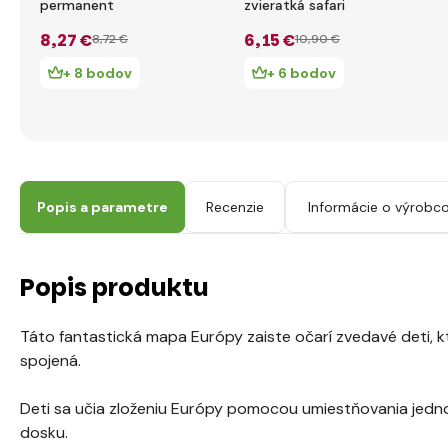
permanent
zvieratká safari
8
,27 €
6
,15 €
8
,72 €
10
,90 €
+ 8 bodov
+ 6 bodov
Popis a parametre
Recenzie
Informácie o výrobco
Popis produktu
Táto fantastická mapa Európy zaiste očarí zvedavé deti, k
spojená.
Deti sa učia zloženiu Európy pomocou umiestňovania jednot
dosku.