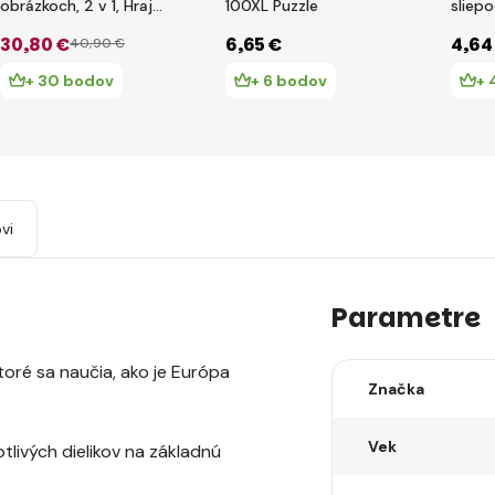
obrázkoch, 2 v 1, Hraj
100XL Puzzle
sliep
sa a uč sa
30
,80 €
6
,65 €
4
,64
40
,90 €
+ 30 bodov
+ 6 bodov
+ 
vi
Parametre
toré sa naučia, ako je Európa
Značka
Vek
livých dielikov na základnú