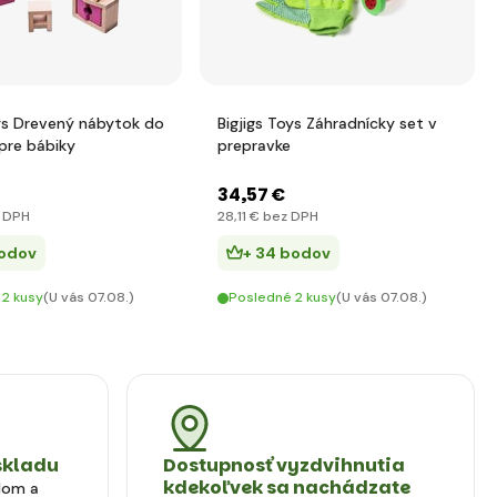
oys Drevený nábytok do
Bigjigs Toys Záhradnícky set v
re bábiky
prepravke
34
,57 €
 DPH
28
,11 €
bez DPH
bodov
+ 34 bodov
 2 kusy
(U vás 07.08.)
Posledné 2 kusy
(U vás 07.08.)
skladu
Dostupnosť vyzdvihnutia
kdekoľvek sa nachádzate
dom a