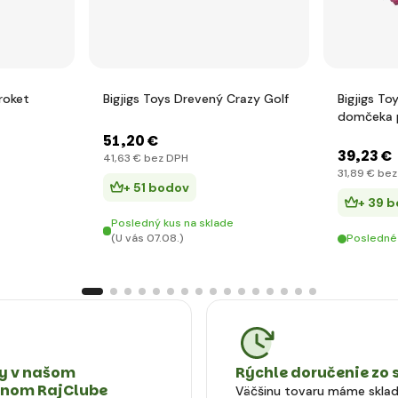
roket
Bigjigs Toys Drevený Crazy Golf
Bigjigs T
domčeka p
51
,20 €
39
,23 €
41
,63 €
bez DPH
31
,89 €
bez
+ 51 bodov
+ 39 
Posledný kus na sklade
(U vás 07.08.)
Posledné
 v našom
Rýchle doručenie zo 
tnom RajClube
Väčšinu tovaru máme skla