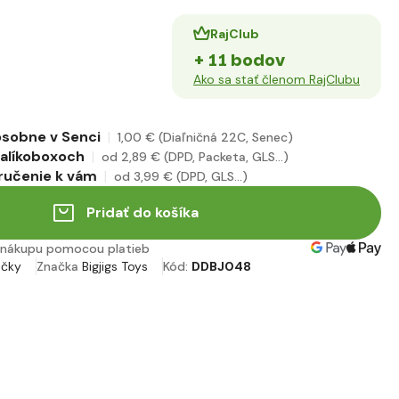
RajClub
+ 11 bodov
Ako sa stať členom RajClubu
sobne v Senci
1
,00 €
(Diaľničná 22C, Senec)
alíkoboxoch
od 2
,89 €
(DPD, Packeta, GLS...)
ručenie k vám
od 3
,99 €
(DPD, GLS...)
Pridať do košíka
nákupu pomocou platieb
ačky
Značka
Bigjigs Toys
Kód:
DDBJ048