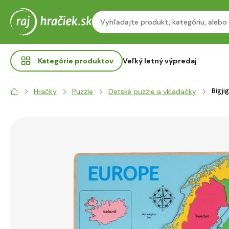
Kategórie
produktov
Veľký letný výpredaj
Bigji
Hračky
Puzzle
Detské puzzle a vkladačky