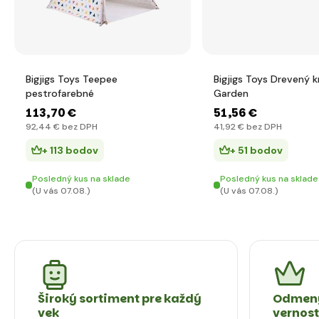
Bigjigs Toys Teepee
Bigjigs Toys Drevený k
pestrofarebné
Garden
113
,70 €
51
,56 €
92
,44 €
bez DPH
41
,92 €
bez DPH
+ 113 bodov
+ 51 bodov
Posledný kus na sklade
Posledný kus na sklade
(U vás 07.08.)
(U vás 07.08.)
Široký sortiment pre každý
Odmeny
vek
vernos