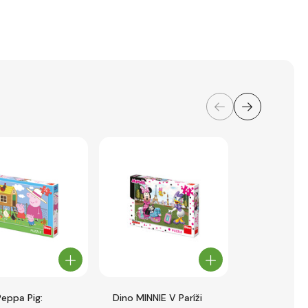
Peppa Pig:
Dino MINNIE V Paríži
Dino Krtko 