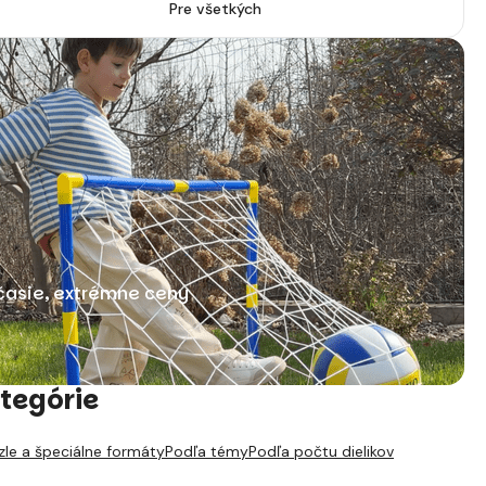
Pre všetkých
časie, extrémne ceny
tegórie
zle a špeciálne formáty
Podľa témy
Podľa počtu dielikov