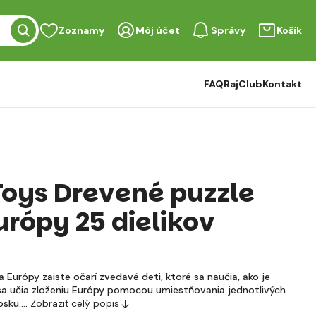
Zoznamy
Môj účet
Správy
Košík
FAQ
RajClub
Kontakt
 Toys Drevené puzzle
rópy 25 dielikov
Európy zaiste očarí zvedavé deti, ktoré sa naučia, ako je
sa učia zloženiu Európy pomocou umiestňovania jednotlivých
dosku.…
Zobraziť celý popis