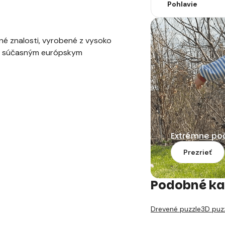
Pohlavie
é znalosti, vyrobené z vysoko
dá súčasným európskym
Extrémne po
Prezrieť
Podobné ka
Drevené puzzle
3D puz