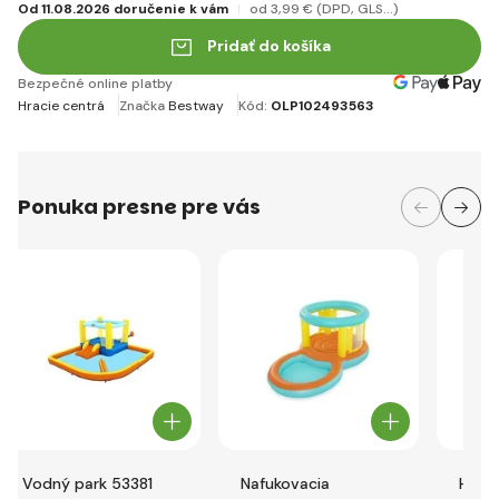
Od 11.08.2026 doručenie k vám
od 3
,99 €
(DPD, GLS...)
Pridať do košíka
Bezpečné online platby
Hracie centrá
Značka
Bestway
Kód:
OLP102493563
Ponuka presne pre vás
Vodný park 53381
Nafukovacia
Hrac