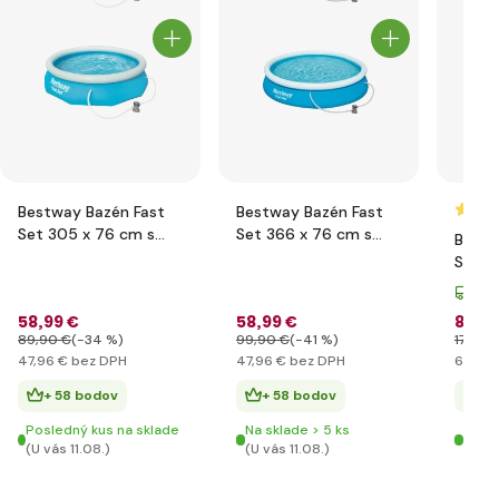
Bestway Bazén Fast
Bestway Bazén Fast
Set 305 x 76 cm s
Set 366 x 76 cm s
Bestw
filtráciou
filtráciou
Set 4
filtrá
Dop
58
,99 €
58
,99 €
85
,9
89
,90 €
(-34 %)
99
,90 €
(-41 %)
179
,00
47
,96 €
bez DPH
47
,96 €
bez DPH
69
,91 
+ 58 bodov
+ 58 bodov
+ 
Posledný kus na sklade
Na sklade > 5 ks
Na sk
(U vás 11.08.)
(U vás 11.08.)
(U vá