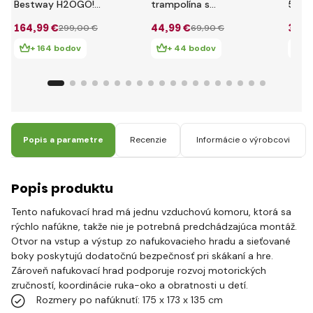
Bestway H2OGO!
trampolína s
5306
3.65m x 3.40m x
bazénom Bestway
4.35m
164
,99 €
44
,99 €
34
,9
299
,00 €
69
,90 €
1.52m Beach Bounce
52385 2.39m x
1.17m
1.42m x 1.02m
Cent
+ 164 bodov
+ 44 bodov
+
Popis a parametre
Recenzie
Informácie o výrobcovi
Popis produktu
Tento nafukovací hrad má jednu vzduchovú komoru, ktorá sa
rýchlo nafúkne, takže nie je potrebná predchádzajúca montáž.
Otvor na vstup a výstup zo nafukovacieho hradu a sieťované
boky poskytujú dodatočnú bezpečnosť pri skákaní a hre.
Zároveň nafukovací hrad podporuje rozvoj motorických
zručností, koordinácie ruka-oko a obratnosti u detí.
Rozmery po nafúknutí: 175 x 173 x 135 cm