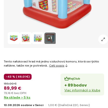
+1
Tento nafukovací hrad má jednu vzduchovú komoru, ktorá sa rýchlo
nafúkne, takže nie je potrebná…
Celý popis
-43 % (
69
,01 €
)
RajClub
159
,00 €
+ 89 bodov
89
,99 €
Viac informácií o klube
73
,16 €
bez DPH
Na sklade > 5 ks
10.08.2026 osobne v Senci
1
,00 €
(Diaľničná 22C, Senec)