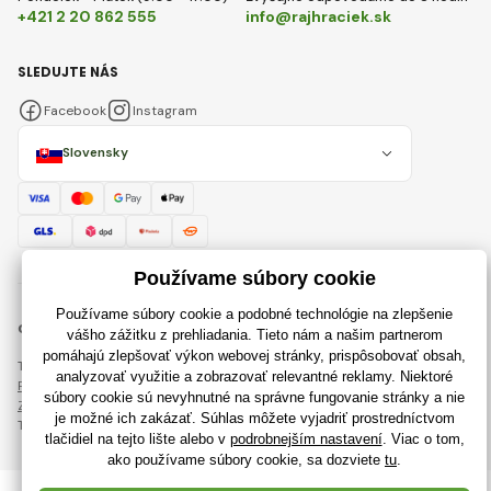
+421 2 20 862 555
info@rajhraciek.sk
SLEDUJTE NÁS
Facebook
Instagram
Slovensky
© 2018 - 2026 RajHraciek.sk, Všetky práva vyhradené
Táto stránka je chránená pomocou reCAPTCHA a uplatňujú sa
Pravidlá ochrany osobných údajov
spoločnosti Google a ich
Zmluvné podmienky
.
Tvorba výkonných internetových obchodov od
RIESENIA