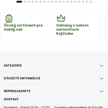
Široký sortiment pre
Odmeny v našom
každý vek
vernostnom
RajClube
KATEGÓRIE
DÔLEŽITÉ INFORMÁCIE
NEPREHLIADNITE
KONTAKT
Pondelok - Piatok (9:00 - 17:00)
Zvyčajne odpovedáme do 8 hodín