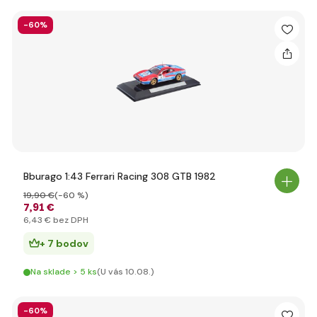
-60%
Bburago 1:43 Ferrari Racing 308 GTB 1982
19
,90 €
(-60 %)
7
,91 €
6
,43 €
bez DPH
+ 7 bodov
Na sklade > 5 ks
(U vás 10.08.)
-60%