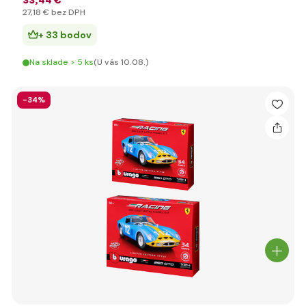
33
,44 €
27
,18 €
bez DPH
+ 33 bodov
Na sklade > 5 ks
(U vás 10.08.)
-34%