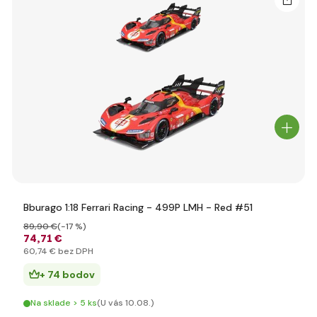
Bburago 1:18 Ferrari Racing - 499P LMH - Red #51
89
,90 €
(-17 %)
74
,71 €
60
,74 €
bez DPH
+ 74 bodov
Na sklade > 5 ks
(U vás 10.08.)