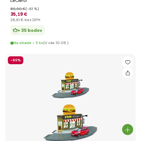
LeClercl
89
,90 €
(-61 %)
35
,19 €
28
,61 €
bez DPH
+ 35 bodov
Na sklade > 5 ks
(U vás 10.08.)
-65%