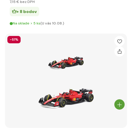
7
,15 €
bez DPH
+ 8 bodov
Na sklade > 5 ks
(U vás 10.08.)
-51%