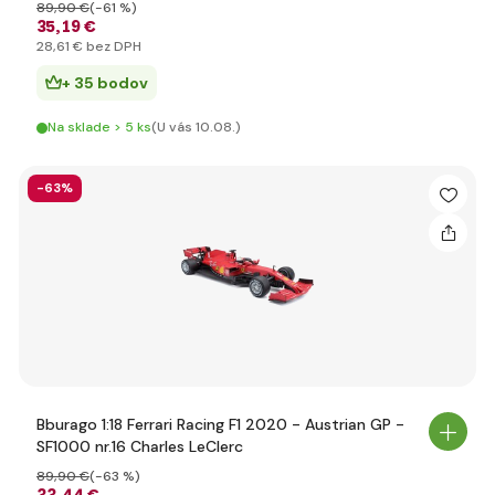
89
,90 €
(-61 %)
35
,19 €
28
,61 €
bez DPH
+ 35 bodov
Na sklade > 5 ks
(U vás 10.08.)
-63%
Bburago 1:18 Ferrari Racing F1 2020 - Austrian GP -
SF1000 nr.16 Charles LeClerc
89
,90 €
(-63 %)