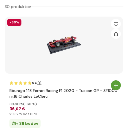
30 produktov
-60%
5.0
(1
)
Bburago 1:18 Ferrari Racing F1 2020 - Tuscan GP - SF1000
nr.16 Charles LeClerc
89
,90 €
(-60 %)
36
,07 €
29
,32 €
bez DPH
+ 36 bodov