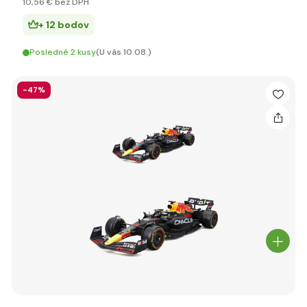
10
,56 €
bez DPH
+ 12 bodov
Posledné 2 kusy
(U vás 10.08.)
-47%