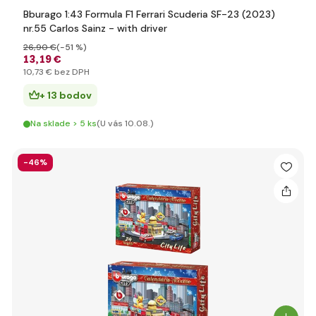
Bburago 1:43 Formula F1 Ferrari Scuderia SF-23 (2023)
nr.55 Carlos Sainz - with driver
26
,90 €
(-51 %)
13
,19 €
10
,73 €
bez DPH
+ 13 bodov
Na sklade > 5 ks
(U vás 10.08.)
-46%