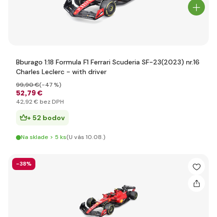
Bburago 1:18 Formula F1 Ferrari Scuderia SF-23(2023) nr.16
Charles Leclerc - with driver
99
,90 €
(-47 %)
52
,79 €
42
,92 €
bez DPH
+ 52 bodov
Na sklade > 5 ks
(U vás 10.08.)
-38%