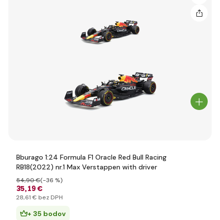
Bburago 1:24 Formula F1 Oracle Red Bull Racing
RB18(2022) nr.1 Max Verstappen with driver
54
,90 €
(-36 %)
35
,19 €
28
,61 €
bez DPH
+ 35 bodov