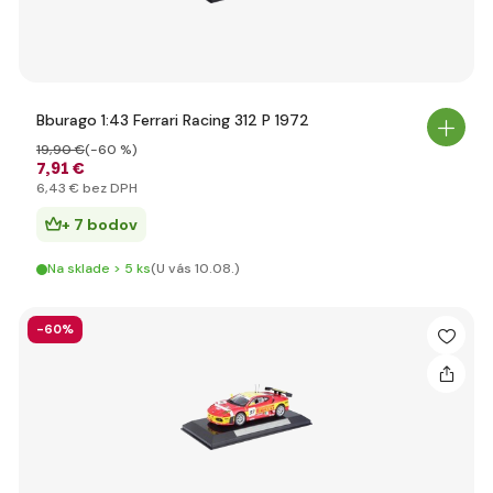
Bburago 1:43 Ferrari Racing 312 P 1972
19
,90 €
(-60 %)
7
,91 €
6
,43 €
bez DPH
+ 7 bodov
Na sklade > 5 ks
(U vás 10.08.)
-60%