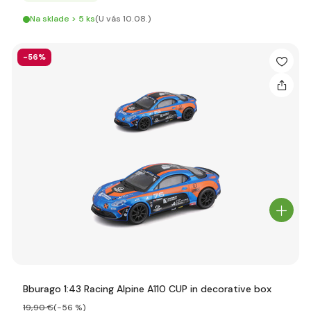
Na sklade > 5 ks
(U vás 10.08.)
-56%
Bburago 1:43 Racing Alpine A110 CUP in decorative box
19
,90 €
(-56 %)