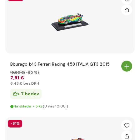
Bburago 1:43 Ferrari Racing 458 ITALIA GT3 2015
19
,90 €
(-60 %)
7
,91 €
6
,43 €
bez DPH
+ 7 bodov
Na sklade > 5 ks
(U vás 10.08.)
-61%