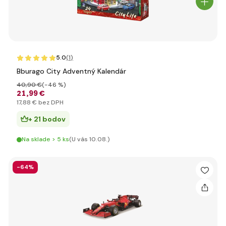
5.0
(1
)
Bburago City Adventný Kalendár
40
,90 €
(-46 %)
21
,99 €
17
,88 €
bez DPH
+ 21 bodov
Na sklade > 5 ks
(U vás 10.08.)
-64%