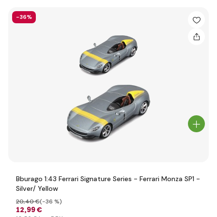
-36%
Bburago 1:43 Ferrari Signature Series - Ferrari Monza SP1 -
Silver/ Yellow
20
,40 €
(-36 %)
12
,99 €