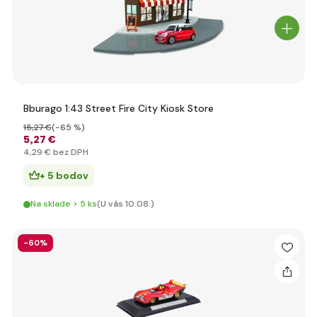
Bburago 1:43 Street Fire City Kiosk Store
15
,27 €
(-65 %)
5
,27 €
4
,29 €
bez DPH
+ 5 bodov
Na sklade > 5 ks
(U vás 10.08.)
-60%