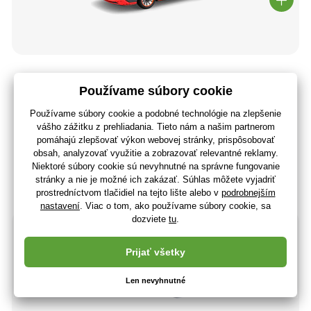
Bburago 1:43 Racing Audi S1 e-tron quattro in decorative
box
18
,90 €
(-53 %)
8
,79 €
7
,15 €
bez DPH
+ 8 bodov
Na sklade > 5 ks
(U vás 10.08.)
-10%
Rozbalený