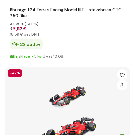
Bburago 1:24 Ferrari Racing Model KIT - stavebnica GTO
250 Blue
34
,90 €
(-34 %)
22
,87 €
18
,59 €
bez DPH
+ 22 bodov
Na sklade > 5 ks
(U vás 10.08.)
-47%