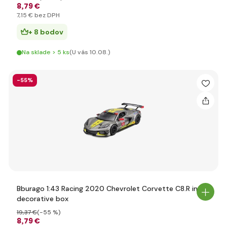
8
,79 €
7
,15 €
bez DPH
+ 8 bodov
Na sklade > 5 ks
(U vás 10.08.)
-55%
Bburago 1:43 Racing 2020 Chevrolet Corvette C8.R in
decorative box
19
,37 €
(-55 %)
8
,79 €