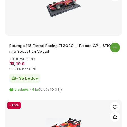
Bburago 1:18 Ferrari Racing F1 2020 - Tuscan GP - SF1000
nr.5 Sebastian Vettel
89
,90 €
(-61 %)
35
,19 €
28
,61 €
bez DPH
+ 35 bodov
Na sklade > 5 ks
(U vás 10.08.)
-45%