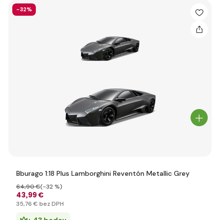
-32%
Bburago 1:18 Plus Lamborghini Reventón Metallic Grey
64
,90 €
(-32 %)
43
,99 €
35
,76 €
bez DPH