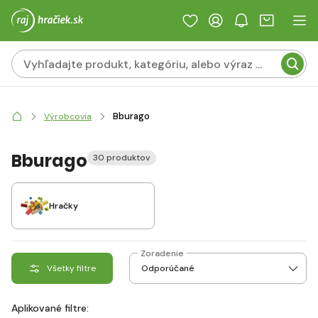
Bburago
Výrobcovia
Bburago
30 produktov
Hračky
Zoradenie
Všetky filtre
Aplikované filtre: