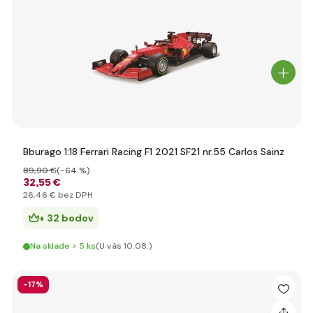
Bburago 1:18 Ferrari Racing F1 2021 SF21 nr.55 Carlos Sainz
89
,90 €
(-64 %)
32
,55 €
26
,46 €
bez DPH
+ 32 bodov
Na sklade > 5 ks
(U vás 10.08.)
-17%