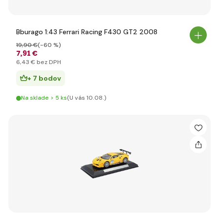
Bburago 1:43 Ferrari Racing F430 GT2 2008
19
,90 €
(-60 %)
7
,91 €
6
,43 €
bez DPH
+ 7 bodov
Na sklade > 5 ks
(U vás 10.08.)