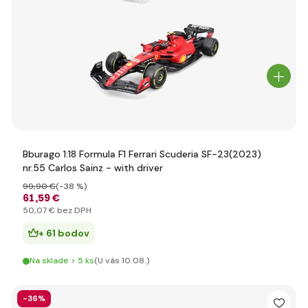
Bburago 1:18 Formula F1 Ferrari Scuderia SF-23(2023)
nr.55 Carlos Sainz - with driver
99
,90 €
(-38 %)
61
,59 €
50
,07 €
bez DPH
+ 61 bodov
Na sklade > 5 ks
(U vás 10.08.)
-36%