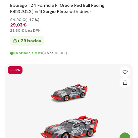
Bburago 1:24 Formula F1 Oracle Red Bull Racing
RB18(2022) nr.11 Sergio Pérez with driver
54
,90 €
(-47 %)
29
,03 €
23
,60 €
bez DPH
+ 29 bodov
Na sklade > 5 ks
(U vás 10.08.)
-53%