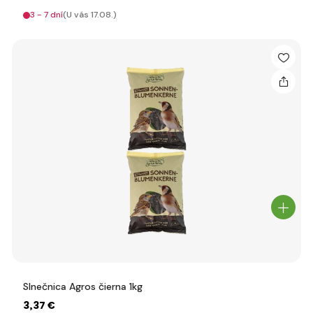
3 - 7 dní
(U vás 17.08.)
Slnečnica Agros čierna 1kg
3
,37 €