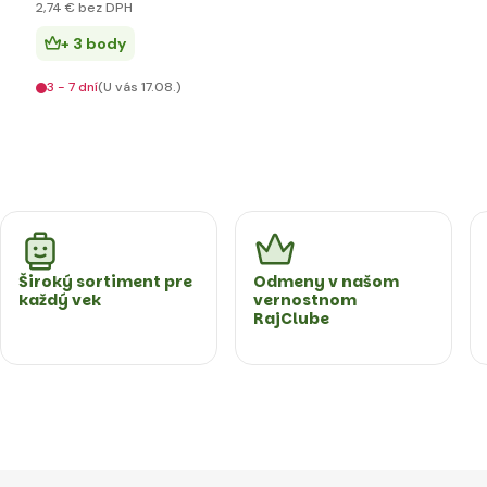
2
,74 €
bez DPH
+ 3 body
3 - 7 dní
(U vás 17.08.)
Široký sortiment pre
Odmeny v našom
každý vek
vernostnom
RajClube