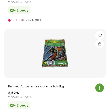
2
,05 €
bez DPH
+ 2 body
3 - 7 dní
(U vás 17.08.)
Krmivo Agros zmes do krmítok 1kg
2
,52 €
2
,05 €
bez DPH
+ 2 body