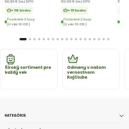
96
,83 €
bez DPH
90
,98 €
bez DPH
59
,99
+ 119 bodov
+ 111 bodov
+ 
Posledné 2 kusy
Posledné 2 kusy
Posl
(U vás 10.08.)
(U vás 10.08.)
(U vá
Široký sortiment pre
Odmeny v našom
každý vek
vernostnom
RajClube
KATEGÓRIE