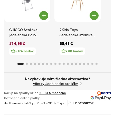
CHICCO Stolička
2Kids Toys
AD
jedálenská Polly
Jedálenská stolička
de
Armonia - Carrara
béžová
Yu
174
,95 €
68
,61 €
11
+ 174 bodov
+ 68 bodov
Nevyhovuje vám žiadna alternatíva?
Všetky Jedálenské stoličky
Nákup na splátky už od
10
,00 €
mesačne
Bezpečné online platby
Jedálenské stoličky
Značka
2Kids Toys
Kód:
DD2D98257