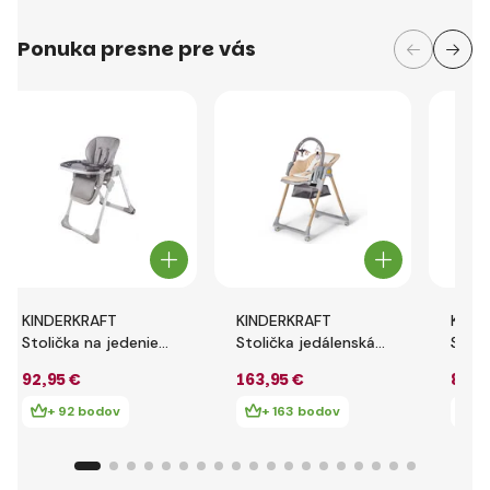
Ponuka presne pre vás
KINDERKRAFT
KINDERKRAFT
KIND
Stolička na jedenie
Stolička jedálenská
Stoli
YUMMY grey
Lastree Wood
Enoc
92
,95 €
163
,95 €
86
,9
+ 92 bodov
+ 163 bodov
+