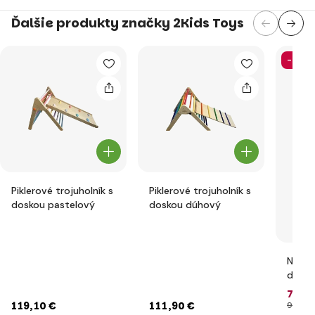
Ďalšie produkty značky 2Kids Toys
-26%
Piklerové trojuholník s
Piklerové trojuholník s
doskou pastelový
doskou dúhový
Ninja
dráha
73
,7
119
,10 €
111
,90 €
99
,90