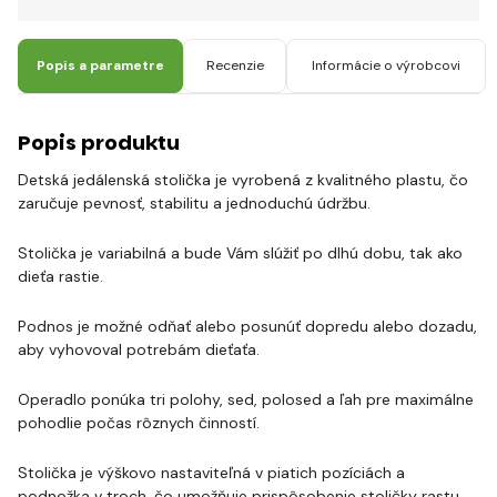
Popis a parametre
Recenzie
Informácie o výrobcovi
Popis produktu
Detská jedálenská stolička je vyrobená z kvalitného plastu, čo
zaručuje pevnosť, stabilitu a jednoduchú údržbu.
Stolička je variabilná a bude Vám slúžiť po dlhú dobu, tak ako
dieťa rastie.
Podnos je možné odňať alebo posunúť dopredu alebo dozadu,
aby vyhovoval potrebám dieťaťa.
Operadlo ponúka tri polohy, sed, polosed a ľah pre maximálne
pohodlie počas rôznych činností.
Stolička je výškovo nastaviteľná v piatich pozíciách a
podnožka v troch, čo umožňuje prispôsobenie stoličky rastu