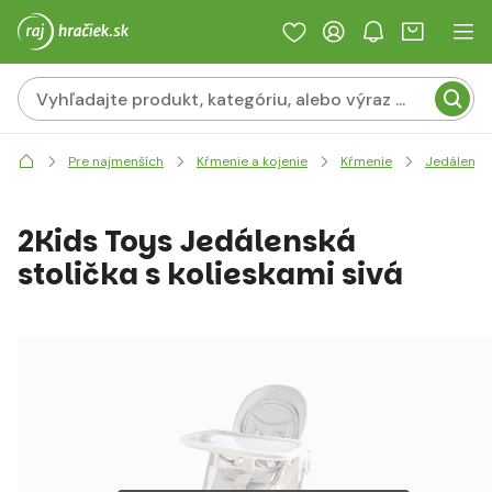
Pre najmenších
Kŕmenie a kojenie
Kŕmenie
Jedálenské
2Kids Toys Jedálenská
stolička s kolieskami sivá