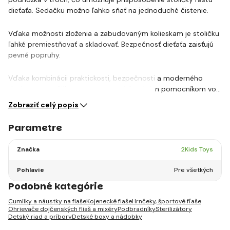
dieťaťa. Sedačku možno ľahko sňať na jednoduché čistenie.
Vďaka možnosti zloženia a zabudovaným kolieskam je stoličku
ľahké premiestňovať a skladovať. Bezpečnosť dieťaťa zaisťujú
pevné popruhy.
Vďaka kombinácii praktickosti, bezpečnosti a moderného
designu sa stolička stane nepostrádateľným pomocníkom vo…
Zobraziť celý popis
Parametre
Značka
2Kids Toys
Pohlavie
Pre všetkých
Podobné kategórie
Cumlíky a náustky na flaše
Kojenecké flaše
Hrnčeky, športové fľaše
Ohrievače dojčenských fliaš a mixéry
Podbradníky
Sterilizátory
Detský riad a príbory
Detské boxy a nádobky