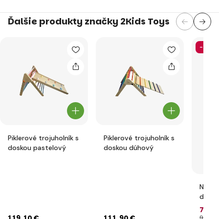
Ďalšie produkty značky 2Kids Toys
-26%
Piklerové trojuholník s
Piklerové trojuholník s
doskou pastelový
doskou dúhový
Ninja
dráha
73
,7
119
,10 €
111
,90 €
99
,90