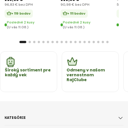
96
,83 €
bez DPH
90
,98 €
bez DPH
59
,99
+ 119 bodov
+ 111 bodov
+ 
Posledné 2 kusy
Posledné 2 kusy
Posl
(U vás 11.08.)
(U vás 11.08.)
(U vá
Široký sortiment pre
Odmeny v našom
každý vek
vernostnom
RajClube
KATEGÓRIE