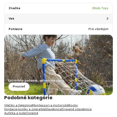
Značka
2Kids Toys
Vek
3
Pohlavie
Pre všetkých
Extrémne počasie, extrémne ceny
Prezrieť
Podobné kategórie
Vláčiky a železnice
Montessori a motorické
Kocky
Hojdacie koníky a zvieratká
Stavebnice
Drevené stavebnice
Autíčka a lode
Ostatné