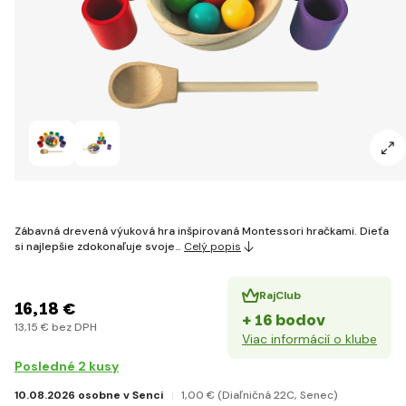
Zábavná drevená výuková hra inšpirovaná Montessori hračkami. Dieťa
si najlepšie zdokonaľuje svoje…
Celý popis
RajClub
16
,18 €
+ 16 bodov
13
,15 €
bez DPH
Viac informácií o klube
Posledné 2 kusy
10.08.2026 osobne v Senci
1
,00 €
(Diaľničná 22C, Senec)