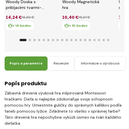
Woody Doska s
Woody Magnetická
Wood
pribíjacími tvarmi-
hra
doska
ružová 91101
tvarm
14
,24 €
10
,40 €
7
,87
16
,30 €
15
,27 €
+ 14 bodov
+ 10 bodov
+
Popis a parametre
Recenzie
Informácie o výrobcovi
Popis produktu
Zábavná drevená výuková hra inšpirovaná Montessori
hračkami. Dieťa si najlepšie zdokonaľuje svoje schopnosti
pomocou hry. Umiestnite guličky do správnych kalíškov podľa
farieb pomocou lyžice. Zvládnete to všetko v správnej farbe?
Táto drevená hra nepochybne vykúzli úsmev na tvári každého
dieťatka.