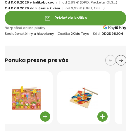
Od 11.08.2026 v balíkoboxoch
od 2
,89 €
(DPD, Packeta, GLS...)
Od 11.08.2026 doručenie k vám
od 3
,99 €
(DPD, GLS...)
Pridať do košíka
Bezpečné online platby
Spoločenské hry a hlavolamy
Značka
2Kids Toys
Kód:
DD2D98204
Ponuka presne pre vás