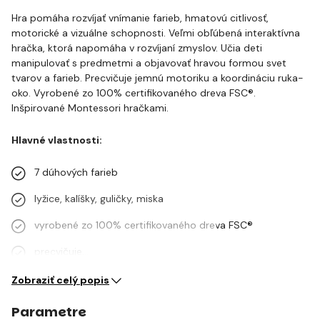
Hra pomáha rozvíjať vnímanie farieb, hmatovú citlivosť,
motorické a vizuálne schopnosti. Veľmi obľúbená interaktívna
hračka, ktorá napomáha v rozvíjaní zmyslov. Učia deti
manipulovať s predmetmi a objavovať hravou formou svet
tvarov a farieb. Precvičuje jemnú motoriku a koordináciu ruka-
oko. Vyrobené zo 100% certifikovaného dreva FSC®.
Inšpirované Montessori hračkami.
Hlavné vlastnosti:
7 dúhových farieb
lyžice, kalíšky, guličky, miska
vyrobené zo 100% certifikovaného dreva FSC®
precvičuje…
Zobraziť celý popis
Parametre