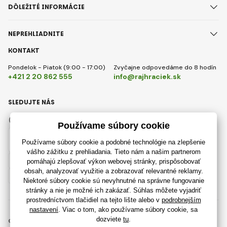
DÔLEŽITÉ INFORMÁCIE
NEPREHLIADNITE
KONTAKT
Pondelok - Piatok (9:00 - 17:00)
Zvyčajne odpovedáme do 8 hodín
+421 2 20 862 555
info@rajhraciek.sk
SLEDUJTE NÁS
Facebook
Instagram
Slovensky
© 2018 - 2026 RajHraciek.sk, Všetky práva vyhradené