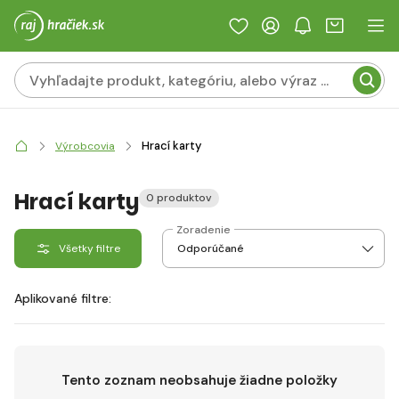
Hrací karty
Výrobcovia
Hrací karty
0 produktov
Zoradenie
Všetky filtre
Aplikované filtre:
Tento zoznam neobsahuje žiadne položky